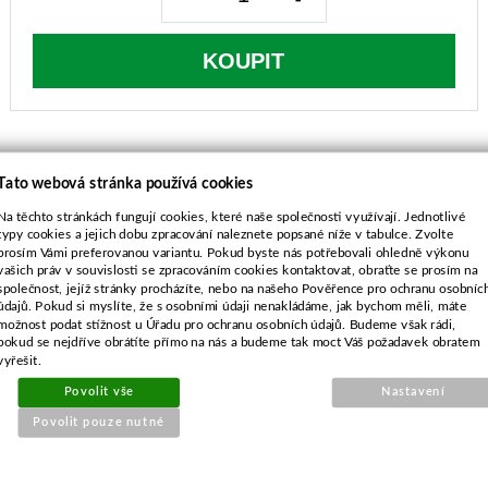
KOUPIT
Tato webová stránka používá cookies
Na těchto stránkách fungují cookies, které naše společnosti využívají. Jednotlivé
POPIS ZBOŽÍ
typy cookies a jejich dobu zpracování naleznete popsané níže v tabulce. Zvolte
prosím Vámi preferovanou variantu. Pokud byste nás potřebovali ohledně výkonu
M10x1L, M10x1,25L
vašich práv v souvislosti se zpracováním cookies kontaktovat, obraťte se prosím na
společnost, jejíž stránky procházíte, nebo na našeho Pověřence pro ochranu osobníc
údajů. Pokud si myslíte, že s osobními údaji nenakládáme, jak bychom měli, máte
možnost podat stížnost u Úřadu pro ochranu osobních údajů. Budeme však rádi,
pokud se nejdříve obrátíte přímo na nás a budeme tak moct Váš požadavek obratem
vyřešit.
Povolit vše
Nastavení
SOUVISEJÍCÍ PRODUKTY
Povolit pouze nutné
Startovací šňůra 4,0mm/1,8m