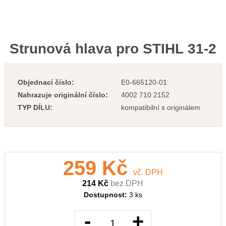
Strunová hlava pro STIHL 31-2
Objednací číslo:
E0-665120-01
Nahrazuje originální číslo:
4002 710 2152
TYP DÍLU:
kompatibilní s originálem
259 Kč
vč. DPH
214 Kč
bez DPH
Dostupnost:
3 ks
-
+