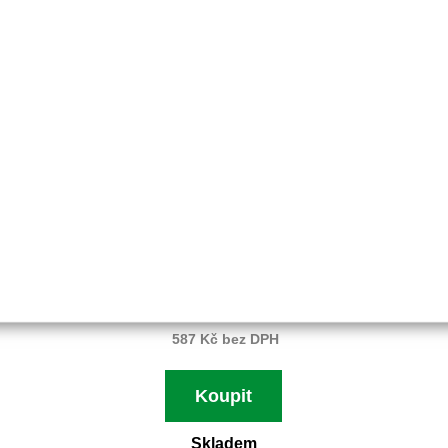
Objednací číslo:
E0-177041-01
Nahrazuje originální číslo:
UNI
710 Kč
587 Kč bez DPH
Koupit
Skladem