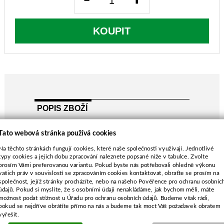
KOUPIT
POPIS ZBOŽÍ
Tato webová stránka používá cookies
výkon 5,5 HP
Na těchto stránkách fungují cookies, které naše společnosti využívají. Jednotlivé
S-TYPE kliková hřídel 20,0x53,0 mm
typy cookies a jejich dobu zpracování naleznete popsané níže v tabulce. Zvolte
prosím Vámi preferovanou variantu. Pokud byste nás potřebovali ohledně výkonu
Návod k obsluze naleznete ve složce
vašich práv v souvislosti se zpracováním cookies kontaktovat, obraťte se prosím na
SOUBORY
společnost, jejíž stránky procházíte, nebo na našeho Pověřence pro ochranu osobníc
Důležité upozornění pro údržbu :
údajů. Pokud si myslíte, že s osobními údaji nenakládáme, jak bychom měli, máte
možnost podat stížnost u Úřadu pro ochranu osobních údajů. Budeme však rádi,
každý den je nutné provádět kontrolu
pokud se nejdříve obrátíte přímo na nás a budeme tak moct Váš požadavek obratem
vzduchového filtru, odstranit nečistoty a
vyřešit.
dotáhnout upevňovací matici krytu filtru