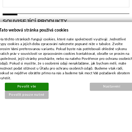
SOUVISEJÍCÍ PRODUKTY
Tato webová stránka používá cookies
Silenblok pro Dolmar PS5000
Na těchto stránkách fungují cookies, které naše společnosti využívají. Jednotlivé
typy cookies a jejich dobu zpracování naleznete popsané níže v tabulce. Zvolte
prosím Vámi preferovanou variantu. Pokud byste nás potřebovali ohledně výkonu
vašich práv v souvislosti se zpracováním cookies kontaktovat, obraťte se prosím na
společnost, jejíž stránky procházíte, nebo na našeho Pověřence pro ochranu osobníc
údajů. Pokud si myslíte, že s osobními údaji nenakládáme, jak bychom měli, máte
možnost podat stížnost u Úřadu pro ochranu osobních údajů. Budeme však rádi,
pokud se nejdříve obrátíte přímo na nás a budeme tak moct Váš požadavek obratem
vyřešit.
Povolit vše
Nastavení
Povolit pouze nutné
Objednací číslo:
E0-170318-01
Nahrazuje originální číslo: