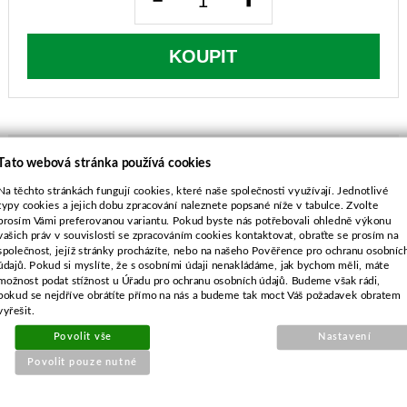
KOUPIT
Tato webová stránka používá cookies
Na těchto stránkách fungují cookies, které naše společnosti využívají. Jednotlivé
POPIS ZBOŽÍ
typy cookies a jejich dobu zpracování naleznete popsané níže v tabulce. Zvolte
prosím Vámi preferovanou variantu. Pokud byste nás potřebovali ohledně výkonu
Dolmar 109, 110, 111, 115, PS-43, PS-52, PS-540
vašich práv v souvislosti se zpracováním cookies kontaktovat, obraťte se prosím na
Makita
DCS430, DCS431, DCS520, DCS5200,
společnost, jejíž stránky procházíte, nebo na našeho Pověřence pro ochranu osobníc
údajů. Pokud si myslíte, že s osobními údaji nenakládáme, jak bychom měli, máte
DCS540
možnost podat stížnost u Úřadu pro ochranu osobních údajů. Budeme však rádi,
pokud se nejdříve obrátíte přímo na nás a budeme tak moct Váš požadavek obratem
vyřešit.
Povolit vše
Nastavení
Povolit pouze nutné
SOUVISEJÍCÍ PRODUKTY