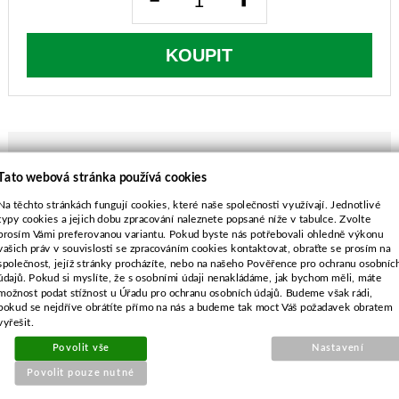
KOUPIT
Tato webová stránka používá cookies
POPIS ZBOŽÍ
Na těchto stránkách fungují cookies, které naše společnosti využívají. Jednotlivé
typy cookies a jejich dobu zpracování naleznete popsané níže v tabulce. Zvolte
Dolmar DPC340, DPC6410, DPC7311,
prosím Vámi preferovanou variantu. Pokud byste nás potřebovali ohledně výkonu
DPC8112, DPC6430, DPC7351, DPC6200,
vašich práv v souvislosti se zpracováním cookies kontaktovat, obraťte se prosím na
společnost, jejíž stránky procházíte, nebo na našeho Pověřence pro ochranu osobníc
DPC6400
údajů. Pokud si myslíte, že s osobními údaji nenakládáme, jak bychom měli, máte
Dolmar FS340, MS-3300, MS-3310, MS-3311,
možnost podat stížnost u Úřadu pro ochranu osobních údajů. Budeme však rádi,
MS-4000, MS-4010, MS-4500, MS-4510, MS-
pokud se nejdříve obrátíte přímo na nás a budeme tak moct Váš požadavek obratem
vyřešit.
4511
Dolmar DBC3310, DBC4010, DBC4510
Povolit vše
Nastavení
Povolit pouze nutné