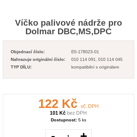
Víčko palivové nádrže pro
Dolmar DBC,MS,DPC
Objednací číslo:
E0-178023-01
Nahrazuje originální číslo:
010 114 091, 010 114 045
TYP DÍLU:
kompatibilní s originálem
122 Kč
vč. DPH
101 Kč
bez DPH
Dostupnost:
5 ks
-
+