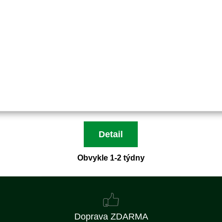
Objednací číslo:
E1-030372
Nahrazuje originální číslo:
K5124-71920
478 Kč
395 Kč bez DPH
Detail
Obvykle 1-2 týdny
Doprava ZDARMA