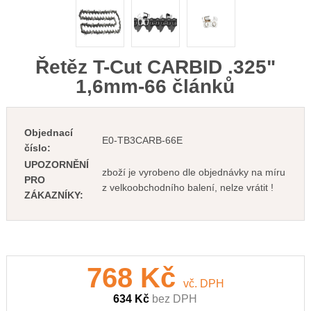
Řetěz T-Cut CARBID .325"
1,6mm-66 článků
Objednací
E0-TB3CARB-66E
číslo:
UPOZORNĚNÍ
zboží je vyrobeno dle objednávky na míru
PRO
z velkoobchodního balení, nelze vrátit !
ZÁKAZNÍKY:
768 Kč
vč. DPH
634 Kč
bez DPH