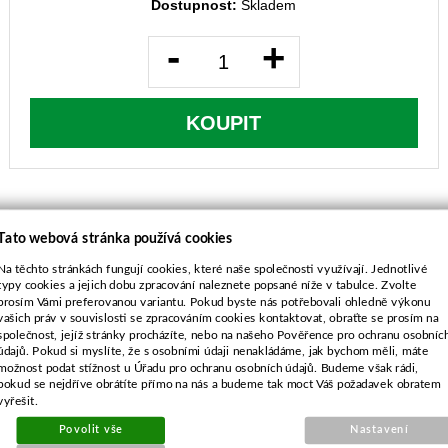
Dostupnost:
Skladem
-
+
KOUPIT
Tato webová stránka používá cookies
Na těchto stránkách fungují cookies, které naše společnosti využívají. Jednotlivé
POPIS ZBOŽÍ
typy cookies a jejich dobu zpracování naleznete popsané níže v tabulce. Zvolte
prosím Vámi preferovanou variantu. Pokud byste nás potřebovali ohledně výkonu
pilový řetěz s hrotem ze slinutého CARBIDU
vašich práv v souvislosti se zpracováním cookies kontaktovat, obraťte se prosím na
společnost, jejíž stránky procházíte, nebo na našeho Pověřence pro ochranu osobníc
značení dle Oregon-nemá v sortimentu
údajů. Pokud si myslíte, že s osobními údaji nenakládáme, jak bychom měli, máte
Pilové řetězy Tree-CUT jsou vyrobené v
možnost podat stížnost u Úřadu pro ochranu osobních údajů. Budeme však rádi,
kvalitě a provedení pro profesionální
pokud se nejdříve obrátíte přímo na nás a budeme tak moct Váš požadavek obratem
vyřešit.
použití. Řetězy vám dodáme na míru
dle vašich individuálních požadavků -
Povolit vše
Nastavení
pokud požadovaný rozměr v nabídce