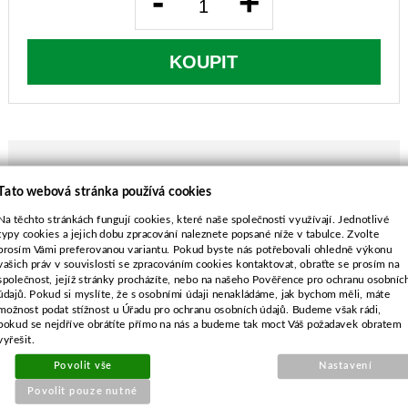
-
+
KOUPIT
Tato webová stránka používá cookies
POPIS ZBOŽÍ
Na těchto stránkách fungují cookies, které naše společnosti využívají. Jednotlivé
typy cookies a jejich dobu zpracování naleznete popsané níže v tabulce. Zvolte
Alko Genius B40-37, Orion 404A, Sunline 480
prosím Vámi preferovanou variantu. Pokud byste nás potřebovali ohledně výkonu
Plastic, Concord 4600B
vašich práv v souvislosti se zpracováním cookies kontaktovat, obraťte se prosím na
Dolmar 663 513 619
společnost, jejíž stránky procházíte, nebo na našeho Pověřence pro ochranu osobníc
údajů. Pokud si myslíte, že s osobními údaji nenakládáme, jak bychom měli, máte
Dolmar PM4645, PM4645S2, PM4645SE,
možnost podat stížnost u Úřadu pro ochranu osobních údajů. Budeme však rádi,
PM4645S2E, PM4650HS
pokud se nejdříve obrátíte přímo na nás a budeme tak moct Váš požadavek obratem
délka-450 mm
vyřešit.
průměr středu-19,7 mm
Povolit vše
Nastavení
rozteč-65,0 mm
Povolit pouze nutné
průměr vnějších děr-8,0 mm