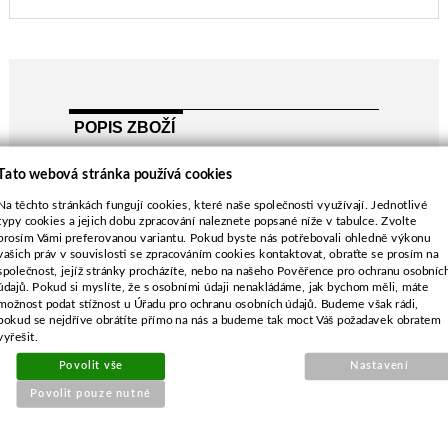
POPIS ZBOŽÍ
John Deere F620, F725, F735, GT235, LX288
Tato webová stránka používá cookies
John Deere S2254, S2354, S2554
Na těchto stránkách fungují cookies, které naše společnosti využívají. Jednotlivé
sečení 137cm
typy cookies a jejich dobu zpracování naleznete popsané níže v tabulce. Zvolte
mulčovací nůž
prosím Vámi preferovanou variantu. Pokud byste nás potřebovali ohledně výkonu
délka-473 mm
vašich práv v souvislosti se zpracováním cookies kontaktovat, obraťte se prosím na
společnost, jejíž stránky procházíte, nebo na našeho Pověřence pro ochranu osobníc
průměr středu-20,2 mm
údajů. Pokud si myslíte, že s osobními údaji nenakládáme, jak bychom měli, máte
možnost podat stížnost u Úřadu pro ochranu osobních údajů. Budeme však rádi,
pokud se nejdříve obrátíte přímo na nás a budeme tak moct Váš požadavek obratem
vyřešit.
Povolit vše
Nastavení
SOUVISEJÍCÍ PRODUKTY
Povolit pouze nutné