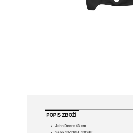
POPIS ZBOŽÍ
John Deere 43 cm
Sabo 43-130H, 43QHE