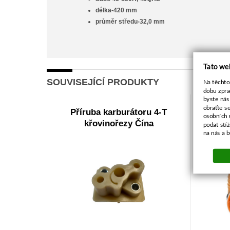
délka-420 mm
průměr středu-32,0 mm
Tato we
SOUVISEJÍCÍ PRODUKTY
Na těchto
dobu zpra
byste nás
obraťte s
Příruba karburátoru 4-T
ALU-st
osobních 
křovinořezy Čína
podat stí
na nás a 