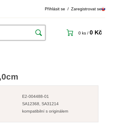
Přihlásit se
/
Zaregistrovat se
0 Kč
0 ks
/
2,0cm
E2-004488-01
SA12368, SA31214
kompatibilní s originálem