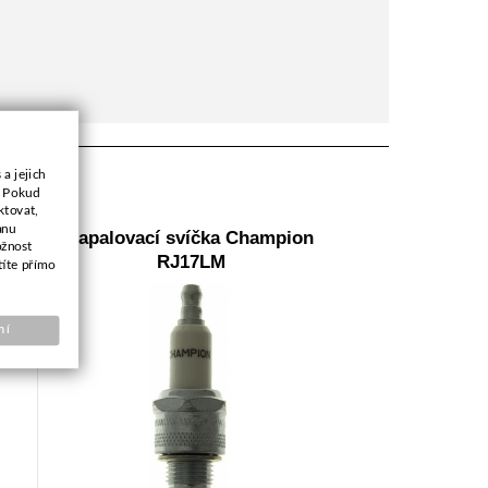
a jejich
. Pokud
ktovat,
anu
VC
Zapalovací svíčka Champion
ožnost
RJ17LM
títe přímo
ní