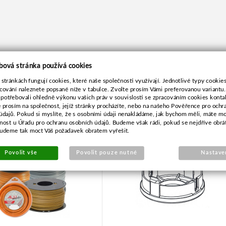
bová stránka používá cookies
 stránkách fungují cookies, které naše společnosti využívají. Jednotlivé typy cookies 
cování naleznete popsané níže v tabulce. Zvolte prosím Vámi preferovanou variantu
 potřebovali ohledně výkonu vašich práv v souvislosti se zpracováním cookies konta
e prosím na společnost, jejíž stránky procházíte, nebo na našeho Pověřence pro ochr
runa 2,4mm-90m kulatá
Horní díl strunové hlavy B
údajů. Pokud si myslíte, že s osobními údaji nenakládáme, jak bychom měli, máte m
žnost u Úřadu pro ochranu osobních údajů. Budeme však rádi, pokud se nejdříve obrá
budeme tak moct Váš požadavek obratem vyřešit.
Povolit vše
Povolit pouze nutné
Nastave