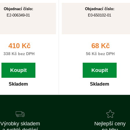
Objednací číslo:
Objednací číslo:
E2-006349-01
E0-650102-01
410 Kč
68 Kč
338 Kč bez DPH
56 Kč bez DPH
Koupit
Koupit
Skladem
Skladem
Výrobky skladem
Nejlepší ceny