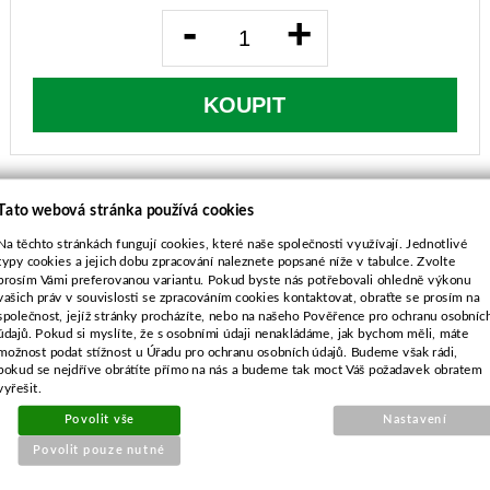
-
+
KOUPIT
Tato webová stránka používá cookies
Na těchto stránkách fungují cookies, které naše společnosti využívají. Jednotlivé
typy cookies a jejich dobu zpracování naleznete popsané níže v tabulce. Zvolte
POPIS ZBOŽÍ
prosím Vámi preferovanou variantu. Pokud byste nás potřebovali ohledně výkonu
vašich práv v souvislosti se zpracováním cookies kontaktovat, obraťte se prosím na
Alpina, Brill, Castel Garden, Dolmar, Honda,
společnost, jejíž stránky procházíte, nebo na našeho Pověřence pro ochranu osobníc
údajů. Pokud si myslíte, že s osobními údaji nenakládáme, jak bychom měli, máte
Mountfield,
možnost podat stížnost u Úřadu pro ochranu osobních údajů. Budeme však rádi,
OleoMac, Stiga, Viking
pokud se nejdříve obrátíte přímo na nás a budeme tak moct Váš požadavek obratem
sečení 72 cm
vyřešit.
Povolit vše
Nastavení
Povolit pouze nutné