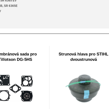
 SR 6365 EV
B, SR 6365E
V
mbránová sada pro
Strunová hlava pro STIHL
Tillotson DG-5HS
dvoustrunová