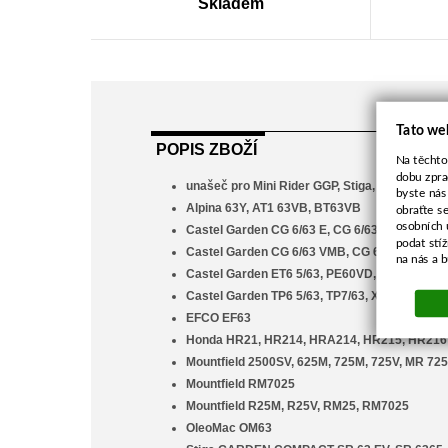
Skladem
Tato we
POPIS ZBOŽÍ
Na těchto
dobu zpra
unašeč pro Mini Rider GGP, Stiga, Caste Garde
byste nás
Alpina 63Y, AT1 63VB, BT63VB
obraťte s
osobních 
Castel Garden CG 6/63 E, CG 6/63 M, CG 6/63
podat stí
Castel Garden CG 6/63 VMB, CG 6/63 VMG, E
na nás a 
Castel Garden ET6 5/63, PE60VD, TC6/63, TC7
Castel Garden TP6 5/63, TP7/63, XE70, XE75,
EFCO EF63
Honda HR21, HR214, HRA214, HR215, HR216
Mountfield 2500SV, 625M, 725M, 725V, MR 72
Mountfield RM7025
Mountfield R25M, R25V, RM25, RM7025
OleoMac OM63