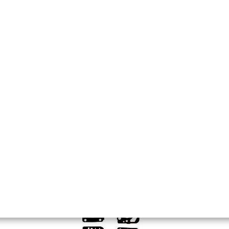
E0-930435-01
Nahrazuje originální číslo:
0000 881 9411
112 Kč
93 Kč bez DPH
Koupit
Skladem
Membránová sada pro ZAMA
GND-72