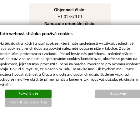
Objednací číslo:
E1-017879-01
Nahrazuje originální číslo:
327787045/0, 1136-1012-01
Tato webová stránka používá cookies
Na těchto stránkách fungují cookies, které naše společnosti využívají. Jednotlivé
129 Kč
typy cookies a jejich dobu zpracování naleznete popsané níže v tabulce. Zvolte
prosím Vámi preferovanou variantu. Pokud byste nás potřebovali ohledně výkonu
107 Kč bez DPH
vašich práv v souvislosti se zpracováním cookies kontaktovat, obraťte se prosím na
společnost, jejíž stránky procházíte, nebo na našeho Pověřence pro ochranu osobníc
údajů. Pokud si myslíte, že s osobními údaji nenakládáme, jak bychom měli, máte
Koupit
možnost podat stížnost u Úřadu pro ochranu osobních údajů. Budeme však rádi,
pokud se nejdříve obrátíte přímo na nás a budeme tak moct Váš požadavek obratem
vyřešit.
Skladem
Povolit vše
Nastavení
Povolit pouze nutné
POPIS ZBOŽÍ