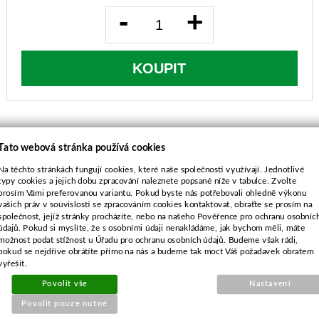
-
+
KOUPIT
Tato webová stránka používá cookies
Na těchto stránkách fungují cookies, které naše společnosti využívají. Jednotlivé
POPIS ZBOŽÍ
typy cookies a jejich dobu zpracování naleznete popsané níže v tabulce. Zvolte
prosím Vámi preferovanou variantu. Pokud byste nás potřebovali ohledně výkonu
mulčovací nůž levotočivý
vašich práv v souvislosti se zpracováním cookies kontaktovat, obraťte se prosím na
společnost, jejíž stránky procházíte, nebo na našeho Pověřence pro ochranu osobníc
GGP, Stiga, VARI, Mountfield, Alpina
,
OleoMac
-
údajů. Pokud si myslíte, že s osobními údaji nenakládáme, jak bychom měli, máte
sečení 84cm
možnost podat stížnost u Úřadu pro ochranu osobních údajů. Budeme však rádi,
EFCO EF84, OleoMac OM84
pokud se nejdříve obrátíte přímo na nás a budeme tak moct Váš požadavek obratem
vyřešit.
průměr středu-18,0 mm
rozteč-65,0 mm
Povolit vše
Nastavení
průměr vnějších děr-8,5 mm
Povolit pouze nutné