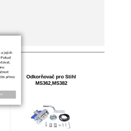
a jejich
. Pokud
ktovat,
anu
ožnost
Odkorňovač pro Stihl
títe přímo
MS362,MS382
ní