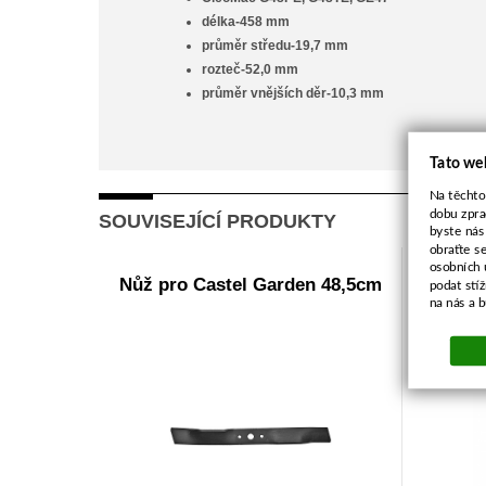
délka-458 mm
průměr středu-19,7 mm
rozteč-52,0 mm
průměr vnějších děr-10,3 mm
Tato we
Na těchto
dobu zpra
SOUVISEJÍCÍ PRODUKTY
byste nás
obraťte s
osobních 
Nůž pro Castel Garden 48,5cm
Membr
podat stí
na nás a 