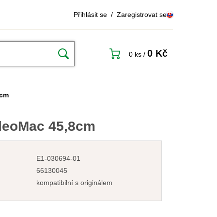
Přihlásit se
/
Zaregistrovat se
0 Kč
0 ks
/
8cm
leoMac 45,8cm
E1-030694-01
66130045
kompatibilní s originálem