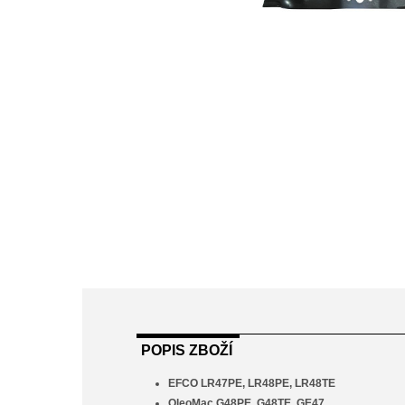
POPIS ZBOŽÍ
EFCO LR47PE, LR48PE, LR48TE
OleoMac G48PE, G48TE, GE47