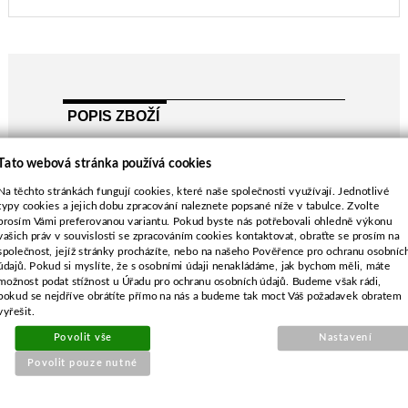
POPIS ZBOŽÍ
EFCO LR53
Tato webová stránka používá cookies
OleoMac G53
mulčovací nůž
Na těchto stránkách fungují cookies, které naše společnosti využívají. Jednotlivé
typy cookies a jejich dobu zpracování naleznete popsané níže v tabulce. Zvolte
délka-508 mm
prosím Vámi preferovanou variantu. Pokud byste nás potřebovali ohledně výkonu
průměr středu-10,0 mm
vašich práv v souvislosti se zpracováním cookies kontaktovat, obraťte se prosím na
rozteč-65,0 mm
společnost, jejíž stránky procházíte, nebo na našeho Pověřence pro ochranu osobníc
údajů. Pokud si myslíte, že s osobními údaji nenakládáme, jak bychom měli, máte
průměr vnějších děr-8,5 mm
možnost podat stížnost u Úřadu pro ochranu osobních údajů. Budeme však rádi,
pokud se nejdříve obrátíte přímo na nás a budeme tak moct Váš požadavek obratem
vyřešit.
Povolit vše
Nastavení
Povolit pouze nutné
SOUVISEJÍCÍ PRODUKTY