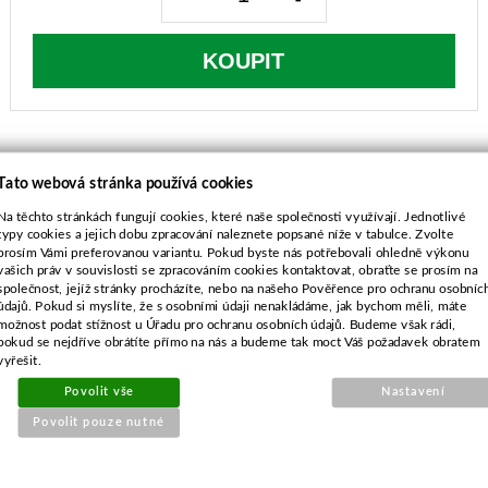
KOUPIT
Tato webová stránka používá cookies
Na těchto stránkách fungují cookies, které naše společnosti využívají. Jednotlivé
POPIS ZBOŽÍ
typy cookies a jejich dobu zpracování naleznete popsané níže v tabulce. Zvolte
prosím Vámi preferovanou variantu. Pokud byste nás potřebovali ohledně výkonu
Pouzdro 20,60x15,88 mm
vašich práv v souvislosti se zpracováním cookies kontaktovat, obraťte se prosím na
společnost, jejíž stránky procházíte, nebo na našeho Pověřence pro ochranu osobníc
údajů. Pokud si myslíte, že s osobními údaji nenakládáme, jak bychom měli, máte
možnost podat stížnost u Úřadu pro ochranu osobních údajů. Budeme však rádi,
pokud se nejdříve obrátíte přímo na nás a budeme tak moct Váš požadavek obratem
vyřešit.
Povolit vše
Nastavení
SOUVISEJÍCÍ PRODUKTY
Povolit pouze nutné
Nůž pro Simplicity 56,5cm
pravotočivý