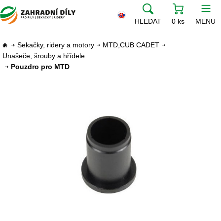
HLEDAT
0 ks
MENU
Sekačky, ridery a motory
MTD,CUB CADET
Unašeče, šrouby a hřídele
Pouzdro pro MTD