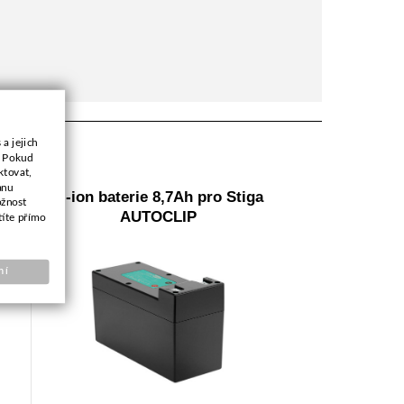
a jejich
. Pokud
ktovat,
anu
Li-ion baterie 8,7Ah pro Stiga
ožnost
AUTOCLIP
títe přímo
ní