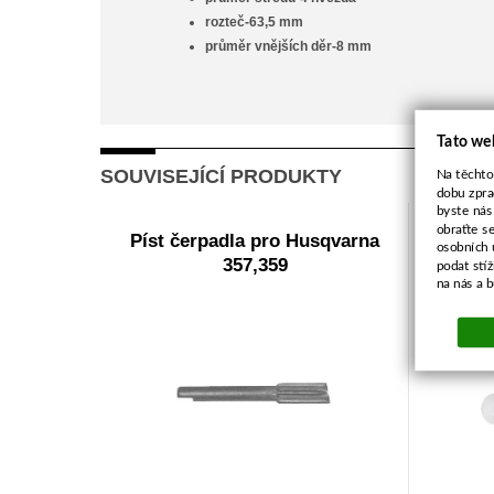
rozteč-63,5 mm
průměr vnějších děr-8 mm
Tato we
SOUVISEJÍCÍ PRODUKTY
Na těchto
dobu zpra
byste nás
obraťte s
Píst čerpadla pro Husqvarna
Ka
osobních 
357,359
podat stí
na nás a 