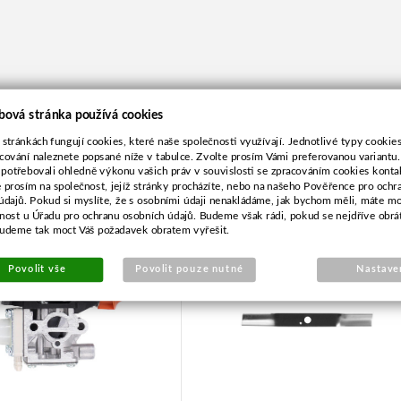
bová stránka používá cookies
 stránkách fungují cookies, které naše společnosti využívají. Jednotlivé typy cookies 
cování naleznete popsané níže v tabulce. Zvolte prosím Vámi preferovanou variantu
 potřebovali ohledně výkonu vašich práv v souvislosti se zpracováním cookies konta
e prosím na společnost, jejíž stránky procházíte, nebo na našeho Pověřence pro ochr
rburátor pro Stihl
Nůž pro VALEX 39,0cm
údajů. Pokud si myslíte, že s osobními údaji nenakládáme, jak bychom měli, máte m
FS94,KM94
žnost u Úřadu pro ochranu osobních údajů. Budeme však rádi, pokud se nejdříve obrá
budeme tak moct Váš požadavek obratem vyřešit.
Povolit vše
Povolit pouze nutné
Nastave