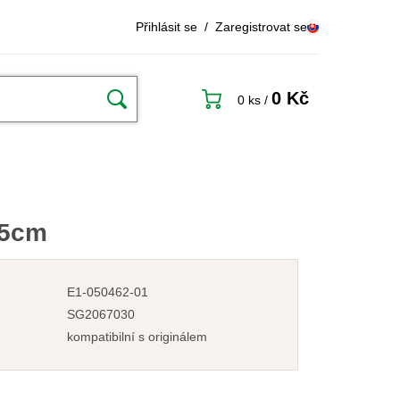
Přihlásit se
/
Zaregistrovat se
0 Kč
0 ks
/
,5cm
E1-050462-01
SG2067030
kompatibilní s originálem