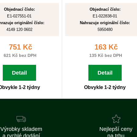
Objednací číslo:
Objednací číslo:
E1-027551-01
E1-022838-01
razuje originální číslo:
Nahrazuje originální číslo:
4149 120 0602
5950480
751 Kč
163 Kč
621 Kč bez DPH
135 Kč bez DPH
Detail
Detail
Obvykle 1-2 týdny
Obvykle 1-2 týdny
Výrobky skladem
Nejlepší ceny
a rychlé dodání
na trhu