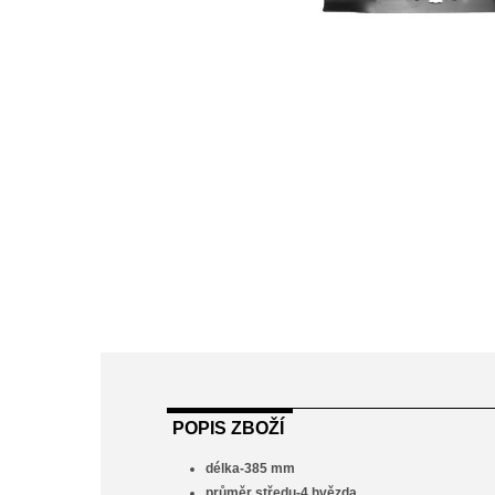
POPIS ZBOŽÍ
délka-385 mm
průměr středu-4 hvězda