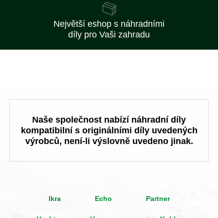
Největší eshop s náhradními
díly pro Vaši zahradu
Naše společnost nabízí náhradní díly
kompatibilní s originálními díly uvedených
výrobců, není-li výslovně uvedeno jinak.
Ikra
Echo
Partner