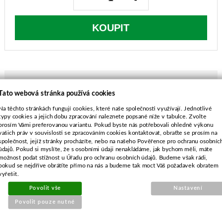
KOUPIT
Tato webová stránka používá cookies
POPIS ZBOŽÍ
Na těchto stránkách fungují cookies, které naše společnosti využívají. Jednotlivé
typy cookies a jejich dobu zpracování naleznete popsané níže v tabulce. Zvolte
MTD sečení 81 cm s bočním výhozem
prosím Vámi preferovanou variantu. Pokud byste nás potřebovali ohledně výkonu
vašich práv v souvislosti se zpracováním cookies kontaktovat, obraťte se prosím na
délka-413 mm
společnost, jejíž stránky procházíte, nebo na našeho Pověřence pro ochranu osobníc
průměr středu-10,0 mm
údajů. Pokud si myslíte, že s osobními údaji nenakládáme, jak bychom měli, máte
rozteč-63,5 mm
možnost podat stížnost u Úřadu pro ochranu osobních údajů. Budeme však rádi,
pokud se nejdříve obrátíte přímo na nás a budeme tak moct Váš požadavek obratem
průměr vnějších děr-7,9 mm
vyřešit.
Povolit vše
Nastavení
Povolit pouze nutné