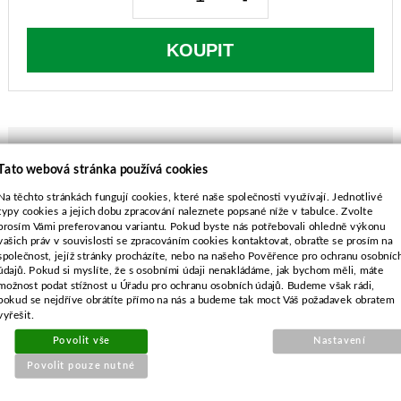
KOUPIT
Tato webová stránka používá cookies
POPIS ZBOŽÍ
Na těchto stránkách fungují cookies, které naše společnosti využívají. Jednotlivé
typy cookies a jejich dobu zpracování naleznete popsané níže v tabulce. Zvolte
MTD sečení 92cm s bočním výhozem
prosím Vámi preferovanou variantu. Pokud byste nás potřebovali ohledně výkonu
délka-464 mm
vašich práv v souvislosti se zpracováním cookies kontaktovat, obraťte se prosím na
společnost, jejíž stránky procházíte, nebo na našeho Pověřence pro ochranu osobníc
průměr středu-10,0 mm
údajů. Pokud si myslíte, že s osobními údaji nenakládáme, jak bychom měli, máte
rozteč-63,5 mm
možnost podat stížnost u Úřadu pro ochranu osobních údajů. Budeme však rádi,
průměr vnějších děr-7,9 mm
pokud se nejdříve obrátíte přímo na nás a budeme tak moct Váš požadavek obratem
vyřešit.
Povolit vše
Nastavení
Povolit pouze nutné