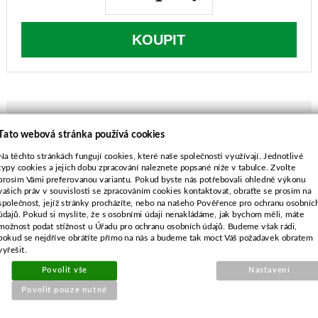
KOUPIT
Tato webová stránka používá cookies
POPIS ZBOŽÍ
Na těchto stránkách fungují cookies, které naše společnosti využívají. Jednotlivé
typy cookies a jejich dobu zpracování naleznete popsané níže v tabulce. Zvolte
MTD BLF5094
prosím Vámi preferovanou variantu. Pokud byste nás potřebovali ohledně výkonu
délka-479 mm
vašich práv v souvislosti se zpracováním cookies kontaktovat, obraťte se prosím na
společnost, jejíž stránky procházíte, nebo na našeho Pověřence pro ochranu osobníc
průměr středu-20,6 mm
údajů. Pokud si myslíte, že s osobními údaji nenakládáme, jak bychom měli, máte
rozteč-63,5 mm
možnost podat stížnost u Úřadu pro ochranu osobních údajů. Budeme však rádi,
průměr vnějších děr-9,5 mm
pokud se nejdříve obrátíte přímo na nás a budeme tak moct Váš požadavek obratem
vyřešit.
Povolit vše
Nastavení
Povolit pouze nutné