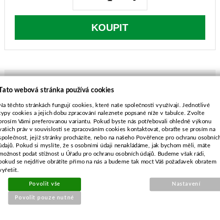
KOUPIT
Tato webová stránka používá cookies
POPIS ZBOŽÍ
Na těchto stránkách fungují cookies, které naše společnosti využívají. Jednotlivé
typy cookies a jejich dobu zpracování naleznete popsané níže v tabulce. Zvolte
prosím Vámi preferovanou variantu. Pokud byste nás potřebovali ohledně výkonu
délka-481 mm
vašich práv v souvislosti se zpracováním cookies kontaktovat, obraťte se prosím na
průměr středu-10,0 mm
společnost, jejíž stránky procházíte, nebo na našeho Pověřence pro ochranu osobníc
rozteč-63,5 mm
údajů. Pokud si myslíte, že s osobními údaji nenakládáme, jak bychom měli, máte
možnost podat stížnost u Úřadu pro ochranu osobních údajů. Budeme však rádi,
průměr vnějších děr-7,9 mm
pokud se nejdříve obrátíte přímo na nás a budeme tak moct Váš požadavek obratem
vyřešit.
Povolit vše
Nastavení
Povolit pouze nutné
SOUVISEJÍCÍ PRODUKTY