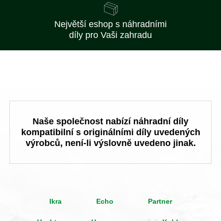
Největší eshop s náhradními
díly pro Vaši zahradu
Naše společnost nabízí náhradní díly
kompatibilní s originálními díly uvedených
výrobců, není-li výslovně uvedeno jinak.
Ikra
Echo
Partner