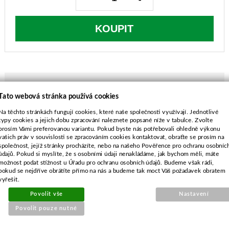
KOUPIT
Tato webová stránka používá cookies
POPIS ZBOŽÍ
Na těchto stránkách fungují cookies, které naše společnosti využívají. Jednotlivé
typy cookies a jejich dobu zpracování naleznete popsané níže v tabulce. Zvolte
MTD sečení 97cm s bočním výhozem
prosím Vámi preferovanou variantu. Pokud byste nás potřebovali ohledně výkonu
vašich práv v souvislosti se zpracováním cookies kontaktovat, obraťte se prosím na
délka-492 mm
společnost, jejíž stránky procházíte, nebo na našeho Pověřence pro ochranu osobníc
průměr středu-10,0 mm
údajů. Pokud si myslíte, že s osobními údaji nenakládáme, jak bychom měli, máte
rozteč-63,5 mm
možnost podat stížnost u Úřadu pro ochranu osobních údajů. Budeme však rádi,
pokud se nejdříve obrátíte přímo na nás a budeme tak moct Váš požadavek obratem
průměr vnějších děr-7,9 mm
vyřešit.
Povolit vše
Nastavení
Povolit pouze nutné