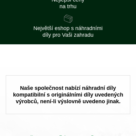
na trhu
Největší eshop s náhradními
díly pro Vaši zahradu
Naše společnost nabízí náhradní díly
kompatibilní s originálními díly uvedených
výrobců, není-li výslovně uvedeno jinak.