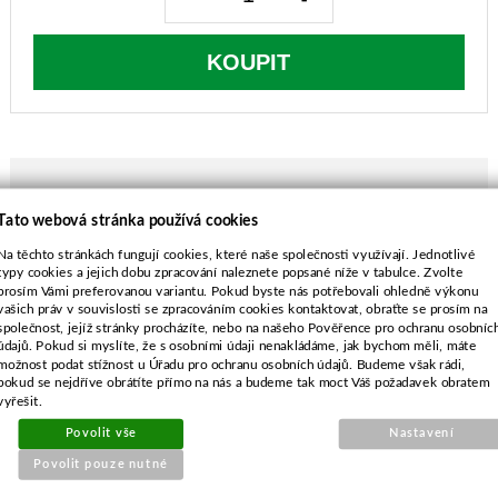
KOUPIT
Tato webová stránka používá cookies
POPIS ZBOŽÍ
Na těchto stránkách fungují cookies, které naše společnosti využívají. Jednotlivé
typy cookies a jejich dobu zpracování naleznete popsané níže v tabulce. Zvolte
Fleurelle FF51TSD
prosím Vámi preferovanou variantu. Pokud byste nás potřebovali ohledně výkonu
MTD 51B, 51BC, 51BO, 51T, 51TC, NC51,
vašich práv v souvislosti se zpracováním cookies kontaktovat, obraťte se prosím na
NC51T
společnost, jejíž stránky procházíte, nebo na našeho Pověřence pro ochranu osobníc
údajů. Pokud si myslíte, že s osobními údaji nenakládáme, jak bychom měli, máte
délka-508 mm
možnost podat stížnost u Úřadu pro ochranu osobních údajů. Budeme však rádi,
průměr středu-4-hvězda
pokud se nejdříve obrátíte přímo na nás a budeme tak moct Váš požadavek obratem
rozteč-63,5 mm
vyřešit.
průměr vnějších děr-7,9 mm
Povolit vše
Nastavení
Povolit pouze nutné