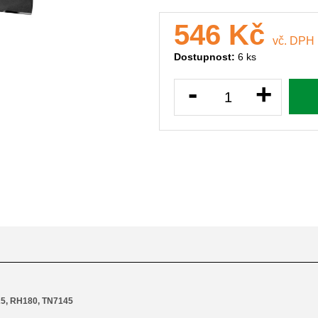
546 Kč
vč. DPH
Dostupnost:
6 ks
-
+
25, RH180, TN7145