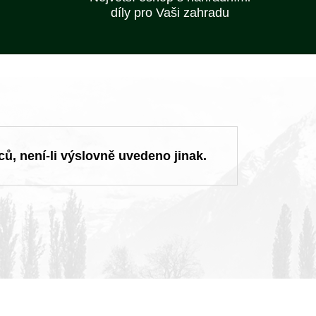
díly pro Vaši zahradu
ců, není-li výslovně uvedeno jinak.