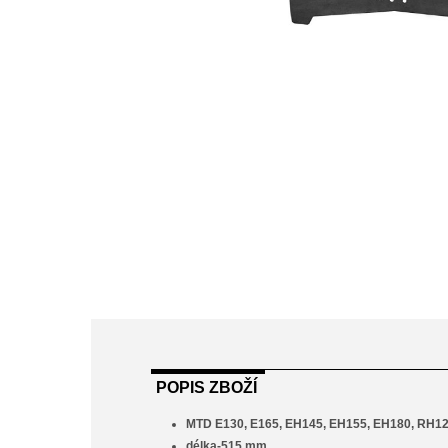
POPIS ZBOŽÍ
MTD E130, E165, EH145, EH155, EH180, RH1
délka-515 mm