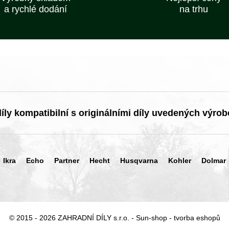
a rychlé dodání
na trhu
ly kompatibilní s originálními díly uvedených výrob
Ikra
Echo
Partner
Hecht
Husqvarna
Kohler
Dolmar
© 2015 - 2026 ZAHRADNÍ DÍLY s.r.o. -
Sun-shop
-
tvorba eshopů