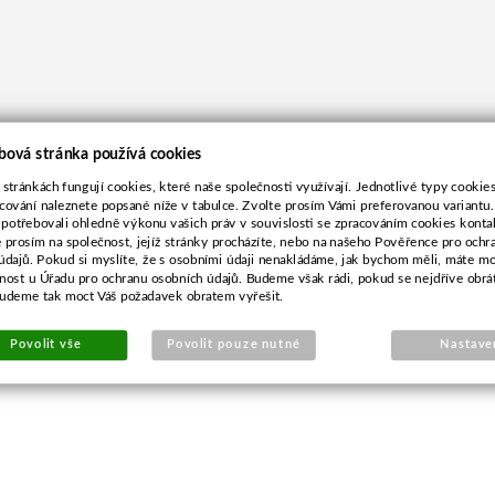
bová stránka používá cookies
 stránkách fungují cookies, které naše společnosti využívají. Jednotlivé typy cookies 
cování naleznete popsané níže v tabulce. Zvolte prosím Vámi preferovanou variantu
 potřebovali ohledně výkonu vašich práv v souvislosti se zpracováním cookies konta
e prosím na společnost, jejíž stránky procházíte, nebo na našeho Pověřence pro ochr
údajů. Pokud si myslíte, že s osobními údaji nenakládáme, jak bychom měli, máte m
žnost u Úřadu pro ochranu osobních údajů. Budeme však rádi, pokud se nejdříve obrá
budeme tak moct Váš požadavek obratem vyřešit.
Povolit vše
Povolit pouze nutné
Nastave