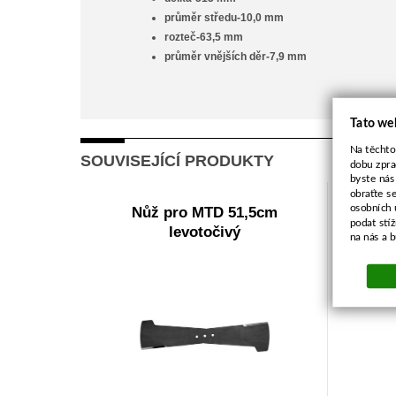
průměr středu-10,0 mm
rozteč-63,5 mm
průměr vnějších děr-7,9 mm
Tato we
Na těchto
SOUVISEJÍCÍ PRODUKTY
dobu zpra
byste nás
obraťte s
osobních 
Nůž pro MTD 51,5cm
podat stí
levotočivý
na nás a 