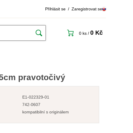
Přihlásit se
/
Zaregistrovat se
0 Kč
0 ks
/
5cm pravotočivý
E1-022329-01
742-0607
kompatibilní s originálem