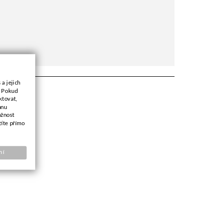
a jejich
. Pokud
ktovat,
anu
ožnost
títe přímo
ní