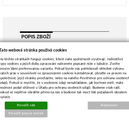
POPIS ZBOŽÍ
MTD 120-476R, 121-476R, 120-826R, 121-478R
Tato webová stránka používá cookies
MTD 121-478E, 120-836E
Na těchto stránkách fungují cookies, které naše společnosti využívají. Jednotlivé
délka-532 mm
typy cookies a jejich dobu zpracování naleznete popsané níže v tabulce. Zvolte
průměr středu-21,0 mm
prosím Vámi preferovanou variantu. Pokud byste nás potřebovali ohledně výkonu
rozteč-63,5 mm
vašich práv v souvislosti se zpracováním cookies kontaktovat, obraťte se prosím na
společnost, jejíž stránky procházíte, nebo na našeho Pověřence pro ochranu osobníc
průměr vnějších děr-10,0 mm
údajů. Pokud si myslíte, že s osobními údaji nenakládáme, jak bychom měli, máte
možnost podat stížnost u Úřadu pro ochranu osobních údajů. Budeme však rádi,
pokud se nejdříve obrátíte přímo na nás a budeme tak moct Váš požadavek obratem
vyřešit.
Povolit vše
Nastavení
SOUVISEJÍCÍ PRODUKTY
Povolit pouze nutné