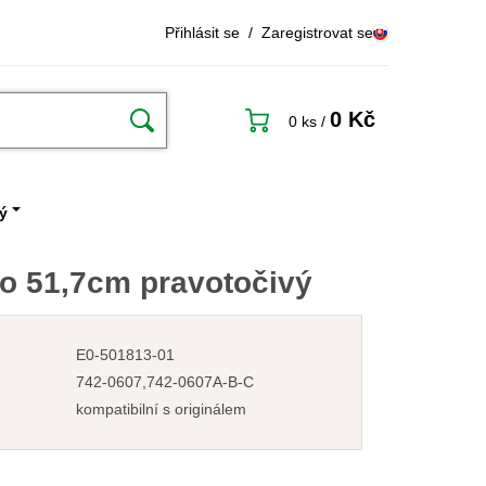
Přihlásit se
/
Zaregistrovat se
0 Kč
0 ks
/
ý
o 51,7cm pravotočivý
E0-501813-01
742-0607,742-0607A-B-C
kompatibilní s originálem