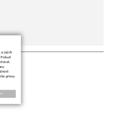
a jejich
. Pokud
ktovat,
anu
ožnost
títe přímo
ní