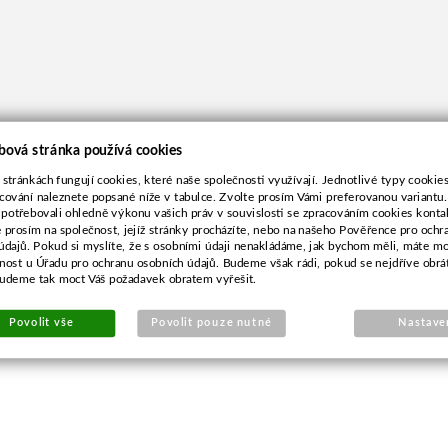
bová stránka používá cookies
 stránkách fungují cookies, které naše společnosti využívají. Jednotlivé typy cookies 
cování naleznete popsané níže v tabulce. Zvolte prosím Vámi preferovanou variantu
 potřebovali ohledně výkonu vašich práv v souvislosti se zpracováním cookies konta
e prosím na společnost, jejíž stránky procházíte, nebo na našeho Pověřence pro ochr
údajů. Pokud si myslíte, že s osobními údaji nenakládáme, jak bychom měli, máte m
žnost u Úřadu pro ochranu osobních údajů. Budeme však rádi, pokud se nejdříve obrá
budeme tak moct Váš požadavek obratem vyřešit.
Povolit vše
Povolit pouze nutné
Nastave