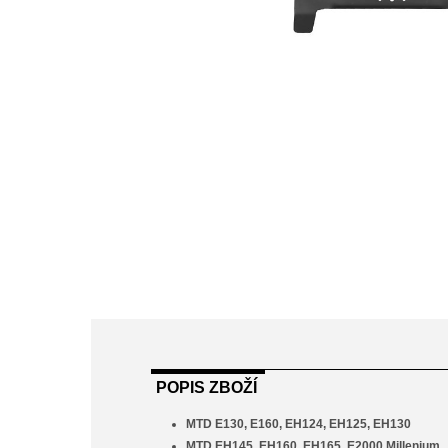
POPIS ZBOŽÍ
MTD E130, E160, EH124, EH125, EH130
MTD EH145, EH160, EH165, E2000 Millenium