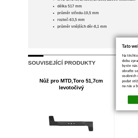
délka 517 mm
průměr středu-10,5 mm
rozteč-63,5 mm
průměr vnějších děr-8,1 mm
Tato we
Na těchto
dobu zpra
SOUVISEJÍCÍ PRODUKTY
byste nás
obraťte s
osobních 
Nůž pro MTD,Toro 51,7cm
podat stí
na nás a 
levotočivý