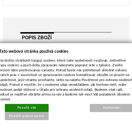
POPIS ZBOŽÍ
délka-603 mm
Tato webová stránka používá cookies
průměr středu-6-ti hvězda
Na těchto stránkách fungují cookies, které naše společnosti využívají. Jednotlivé
rozteč-63,5 mm
typy cookies a jejich dobu zpracování naleznete popsané níže v tabulce. Zvolte
průměr vnějších děr-8,2 mm
prosím Vámi preferovanou variantu. Pokud byste nás potřebovali ohledně výkonu
MTD, Yardman Mini Rider sečení 24"/60 cm
vašich práv v souvislosti se zpracováním cookies kontaktovat, obraťte se prosím na
společnost, jejíž stránky procházíte, nebo na našeho Pověřence pro ochranu osobníc
MTD SMART 60RDE
údajů. Pokud si myslíte, že s osobními údaji nenakládáme, jak bychom měli, máte
možnost podat stížnost u Úřadu pro ochranu osobních údajů. Budeme však rádi,
pokud se nejdříve obrátíte přímo na nás a budeme tak moct Váš požadavek obratem
vyřešit.
Povolit vše
Nastavení
SOUVISEJÍCÍ PRODUKTY
Povolit pouze nutné