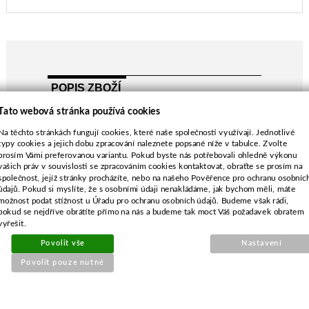
POPIS ZBOŽÍ
Tato webová stránka používá cookies
Noma/Hako 1201E, 1203E
délka-500 mm
Na těchto stránkách fungují cookies, které naše společnosti využívají. Jednotlivé
typy cookies a jejich dobu zpracování naleznete popsané níže v tabulce. Zvolte
průměr středu-10,0 mm
prosím Vámi preferovanou variantu. Pokud byste nás potřebovali ohledně výkonu
vašich práv v souvislosti se zpracováním cookies kontaktovat, obraťte se prosím na
společnost, jejíž stránky procházíte, nebo na našeho Pověřence pro ochranu osobníc
údajů. Pokud si myslíte, že s osobními údaji nenakládáme, jak bychom měli, máte
možnost podat stížnost u Úřadu pro ochranu osobních údajů. Budeme však rádi,
pokud se nejdříve obrátíte přímo na nás a budeme tak moct Váš požadavek obratem
SOUVISEJÍCÍ PRODUKTY
vyřešit.
Povolit vše
Nastavení
Povolit pouze nutné
Těsnění výfuku pro Honda
GXV120