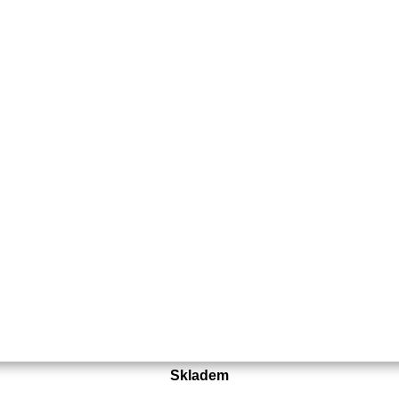
Objednací číslo:
E0-412200/6,3
41 Kč
34 Kč bez DPH
Koupit
Skladem