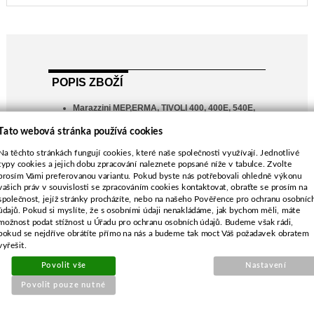
POPIS ZBOŽÍ
Marazzini MEP,ERMA, TIVOLI 400, 400E, 540E,
640E
Tato webová stránka používá cookies
Flymo QUICKSILVER 40S
Na těchto stránkách fungují cookies, které naše společnosti využívají. Jednotlivé
McCulloch M40, Li58-26M40
typy cookies a jejich dobu zpracování naleznete popsané níže v tabulce. Zvolte
Partner P40S, P3540S, P4040S
prosím Vámi preferovanou variantu. Pokud byste nás potřebovali ohledně výkonu
délka-399 mm
vašich práv v souvislosti se zpracováním cookies kontaktovat, obraťte se prosím na
společnost, jejíž stránky procházíte, nebo na našeho Pověřence pro ochranu osobníc
průměr středu-17,0 mm
údajů. Pokud si myslíte, že s osobními údaji nenakládáme, jak bychom měli, máte
rozteč-40,0 mm
možnost podat stížnost u Úřadu pro ochranu osobních údajů. Budeme však rádi,
průměr vnějších děr-11,0*11,5 mm
pokud se nejdříve obrátíte přímo na nás a budeme tak moct Váš požadavek obratem
vyřešit.
Povolit vše
Nastavení
Povolit pouze nutné