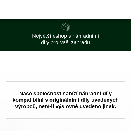
Nejlepší ceny
na trhu
Největší eshop s náhradními
díly pro Vaši zahradu
Naše společnost nabízí náhradní díly
kompatibilní s originálními díly uvedených
výrobců, není-li výslovně uvedeno jinak.