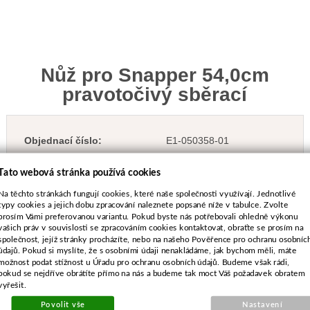
Nůž pro Snapper 54,0cm
pravotočivý sběrací
Objednací číslo:
E1-050358-01
Nahrazuje originální číslo:
1758514BMYP
Tato webová stránka používá cookies
TYP DÍLU:
kompatibilní s originálem
Na těchto stránkách fungují cookies, které naše společnosti využívají. Jednotlivé
typy cookies a jejich dobu zpracování naleznete popsané níže v tabulce. Zvolte
prosím Vámi preferovanou variantu. Pokud byste nás potřebovali ohledně výkonu
vašich práv v souvislosti se zpracováním cookies kontaktovat, obraťte se prosím na
společnost, jejíž stránky procházíte, nebo na našeho Pověřence pro ochranu osobníc
628 Kč
údajů. Pokud si myslíte, že s osobními údaji nenakládáme, jak bychom měli, máte
možnost podat stížnost u Úřadu pro ochranu osobních údajů. Budeme však rádi,
vč. DPH
pokud se nejdříve obrátíte přímo na nás a budeme tak moct Váš požadavek obratem
519 Kč
bez DPH
vyřešit.
Dostupnost:
9 ks
Povolit vše
Nastavení