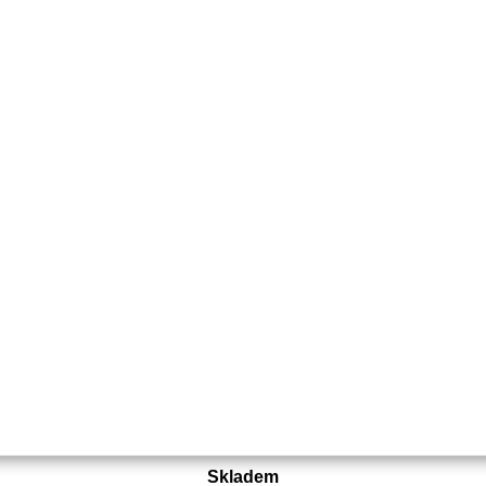
Objednací číslo:
E1-029006-01
Nahrazuje originální číslo:
GND-19
152 Kč
126 Kč bez DPH
Koupit
Skladem