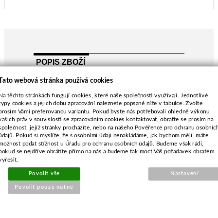
POPIS ZBOŽÍ
délka-480 mm
Tato webová stránka používá cookies
průměr středu-10,0 mm
Na těchto stránkách fungují cookies, které naše společnosti využívají. Jednotlivé
rozteč-54,0 mm
typy cookies a jejich dobu zpracování naleznete popsané níže v tabulce. Zvolte
prosím Vámi preferovanou variantu. Pokud byste nás potřebovali ohledně výkonu
průměr vnějších děr-8,5 mm
vašich práv v souvislosti se zpracováním cookies kontaktovat, obraťte se prosím na
společnost, jejíž stránky procházíte, nebo na našeho Pověřence pro ochranu osobníc
údajů. Pokud si myslíte, že s osobními údaji nenakládáme, jak bychom měli, máte
možnost podat stížnost u Úřadu pro ochranu osobních údajů. Budeme však rádi,
pokud se nejdříve obrátíte přímo na nás a budeme tak moct Váš požadavek obratem
vyřešit.
SOUVISEJÍCÍ PRODUKTY
Povolit vše
Nastavení
Povolit pouze nutné
Těsnění karb. pro Honda
GCV135,GCV160