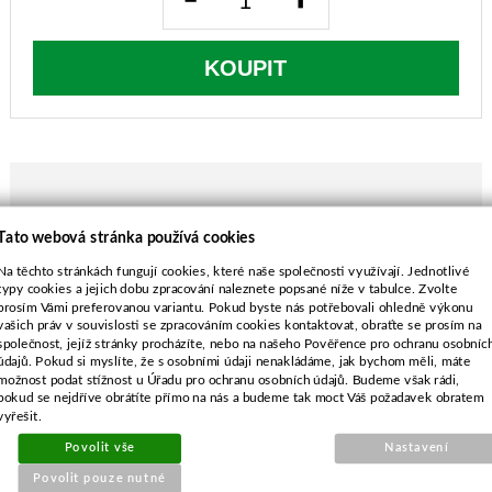
KOUPIT
POPIS ZBOŽÍ
Tato webová stránka používá cookies
Na těchto stránkách fungují cookies, které naše společnosti využívají. Jednotlivé
PŘILOŽENÉ SOUBORY
typy cookies a jejich dobu zpracování naleznete popsané níže v tabulce. Zvolte
prosím Vámi preferovanou variantu. Pokud byste nás potřebovali ohledně výkonu
Nástavec na křovinořez pro průměr hřídele
vašich práv v souvislosti se zpracováním cookies kontaktovat, obraťte se prosím na
28,0 mm
společnost, jejíž stránky procházíte, nebo na našeho Pověřence pro ochranu osobníc
Vhodné pro STIHL FS480
údajů. Pokud si myslíte, že s osobními údaji nenakládáme, jak bychom měli, máte
možnost podat stížnost u Úřadu pro ochranu osobních údajů. Budeme však rádi,
Vhodné pro Husqvarna 143,153
pokud se nejdříve obrátíte přímo na nás a budeme tak moct Váš požadavek obratem
Vhodné pro OleoMac SPARTA 44
vyřešit.
Návod k obsluze najdete ve složce SOUBORY
Povolit vše
Nastavení
Podívejte se jak snadno se s ním pracuje a co
Povolit pouze nutné
umí: