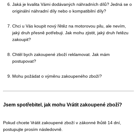
Jaká je kvalita Vámi dodávaných náhradních dílů? Jedná se o
originální náhradní díly nebo o kompatibilní díly?
Chci u Vás koupit nový řětěz na motorovou pilu, ale nevím,
jaký druh přesně potřebuji. Jak mohu zjistit, jaký druh řetězu
zakoupit?
Chtěl bych zakoupené zboží reklamovat. Jak mám
postupovat?
Mohu požádat o výměnu zakoupeného zboží?
Jsem spotřebitel, jak mohu Vrátit zakoupené zboží?
Pokud chcete Vrátit zakoupené zboží v zákonné lhůtě 14 dní,
postupujte prosím následovně.