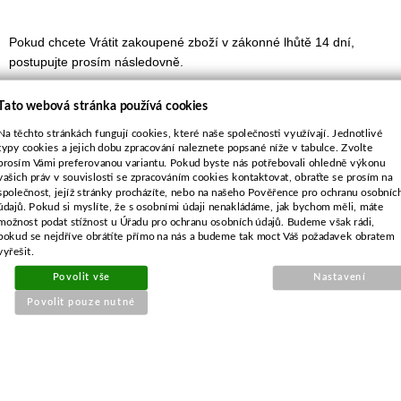
Pokud chcete Vrátit zakoupené zboží v zákonné lhůtě 14 dní,
postupujte prosím následovně.
Vyplňte formulář pro vrácení zboží
ZDE
.
Tato webová stránka používá cookies
Po odeslání formuláře prosím doručte zboží k nám dle pokynů ve
Na těchto stránkách fungují cookies, které naše společnosti využívají. Jednotlivé
formuláři.
typy cookies a jejich dobu zpracování naleznete popsané níže v tabulce. Zvolte
prosím Vámi preferovanou variantu. Pokud byste nás potřebovali ohledně výkonu
Vezměte však prosím na vědomí, že pokud jste zboží zakoupili jako
vašich práv v souvislosti se zpracováním cookies kontaktovat, obraťte se prosím na
podnikatel, tj. např. uvedli jste v objednávce své IČ či název
společnost, jejíž stránky procházíte, nebo na našeho Pověřence pro ochranu osobníc
společnosti, nemáme povinnost Vámi vrácené zboží přijmout zpět a
údajů. Pokud si myslíte, že s osobními údaji nenakládáme, jak bychom měli, máte
možnost podat stížnost u Úřadu pro ochranu osobních údajů. Budeme však rádi,
vyplatit Vám za něj celou uhrazenou kupní cenu.
pokud se nejdříve obrátíte přímo na nás a budeme tak moct Váš požadavek obratem
vyřešit.
Ve většině případů Vám však rádi vyhovíme a nepoškozené zboží
od Vás zpět převezmeme. Můžeme Vám však naúčtovat poplatek
Povolit vše
Nastavení
za znehodnocení zboží, pokud byl např. poškozen či otevřen
Povolit pouze nutné
originální obal a zboží tak kvůli tomu již není možné prodat jako
nové. Tento poplatek může být ve výši až 15 % z kupní ceny zboží
vč. DPH.
Pokud Vámi vrácené zboží převezmeme zpět, vyplatíme Vám zpět