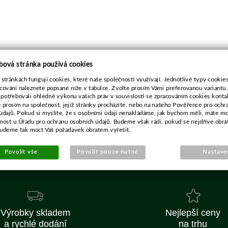
bová stránka používá cookies
 stránkách fungují cookies, které naše společnosti využívají. Jednotlivé typy cookies 
cování naleznete popsané níže v tabulce. Zvolte prosím Vámi preferovanou variantu
 potřebovali ohledně výkonu vašich práv v souvislosti se zpracováním cookies konta
e prosím na společnost, jejíž stránky procházíte, nebo na našeho Pověřence pro ochr
údajů. Pokud si myslíte, že s osobními údaji nenakládáme, jak bychom měli, máte m
žnost u Úřadu pro ochranu osobních údajů. Budeme však rádi, pokud se nejdříve obrá
budeme tak moct Váš požadavek obratem vyřešit.
Povolit vše
Povolit pouze nutné
Nastave
Výrobky skladem
Nejlepší ceny
a rychlé dodání
na trhu