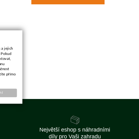
a jejich
. Pokud
ktovat,
anu
ožnost
títe přímo
ní
Největší eshop s náhradními
díly pro Vaši zahradu