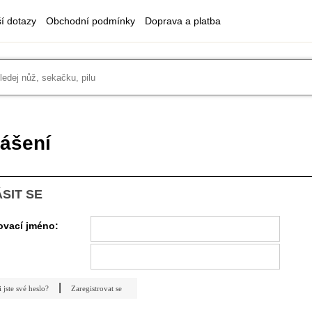
ší dotazy
Obchodní podmínky
Doprava a platba
lášení
SIT SE
ovací jméno:
|
jste své heslo?
Zaregistrovat se