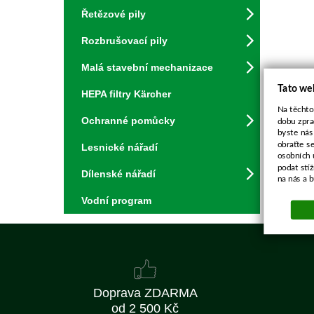
Řetězové pily
Rozbrušovací pily
Malá stavební mechanizace
Tato we
HEPA filtry Kärcher
Na těchto
Ochranné pomůcky
dobu zpra
byste nás
obraťte s
Lesnické nářadí
osobních 
podat stí
Dílenské nářadí
na nás a 
Vodní program
Doprava ZDARMA
od 2 500 Kč