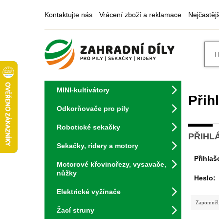
Kontaktujte nás
Vrácení zboží a reklamace
Nejčastěj
MINI-kultivátory
Přih
Odkorňovače pro pily
Robotické sekačky
PŘIHLÁ
Sekačky, ridery a motory
Přihlaš
Motorové křovinořezy, vysavače,
nůžky
Heslo:
Elektrické vyžínače
Zapomněli 
Žací struny