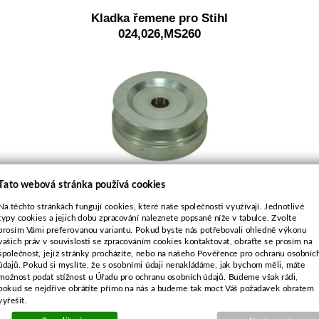
Kladka řemene pro Stihl
024,026,MS260
Tato webová stránka používá cookies
Objednací číslo:
Na těchto stránkách fungují cookies, které naše společnosti využívají. Jednotlivé
typy cookies a jejich dobu zpracování naleznete popsané níže v tabulce. Zvolte
E0-850207-01
prosím Vámi preferovanou variantu. Pokud byste nás potřebovali ohledně výkonu
vašich práv v souvislosti se zpracováním cookies kontaktovat, obraťte se prosím na
společnost, jejíž stránky procházíte, nebo na našeho Pověřence pro ochranu osobníc
údajů. Pokud si myslíte, že s osobními údaji nenakládáme, jak bychom měli, máte
možnost podat stížnost u Úřadu pro ochranu osobních údajů. Budeme však rádi,
546 Kč
pokud se nejdříve obrátíte přímo na nás a budeme tak moct Váš požadavek obratem
vyřešit.
451 Kč bez DPH