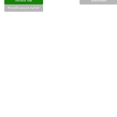
Povolit vše
Nastavení
Povolit pouze nutné
Detail
Obvykle 1-2 týdny
Kladka řemene pro Stihl
029,034,036,046
Objednací číslo:
E0-850205-01