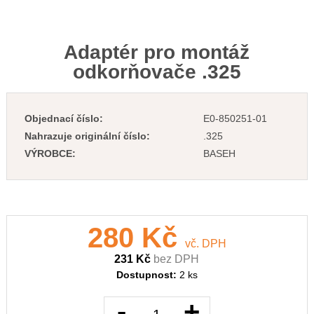
Adaptér pro montáž
odkorňovače .325
Objednací číslo:
E0-850251-01
Nahrazuje originální číslo:
.325
VÝROBCE:
BASEH
280 Kč
vč. DPH
231 Kč
bez DPH
Dostupnost:
2 ks
-
+