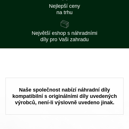
Nejlepší ceny
na trhu
Největší eshop s náhradními
díly pro Vaši zahradu
Naše společnost nabízí náhradní díly
kompatibilní s originálními díly uvedených
výrobců, není-li výslovně uvedeno jinak.