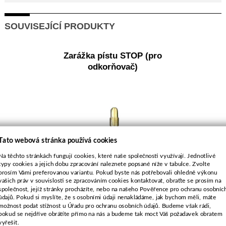
SOUVISEJÍCÍ PRODUKTY
Zarážka pístu STOP (pro
odkorňovač)
Tato webová stránka používá cookies
Na těchto stránkách fungují cookies, které naše společnosti využívají. Jednotlivé
typy cookies a jejich dobu zpracování naleznete popsané níže v tabulce. Zvolte
prosím Vámi preferovanou variantu. Pokud byste nás potřebovali ohledně výkonu
vašich práv v souvislosti se zpracováním cookies kontaktovat, obraťte se prosím na
Objednací číslo:
společnost, jejíž stránky procházíte, nebo na našeho Pověřence pro ochranu osobníc
údajů. Pokud si myslíte, že s osobními údaji nenakládáme, jak bychom měli, máte
E0-850112-01
možnost podat stížnost u Úřadu pro ochranu osobních údajů. Budeme však rádi,
pokud se nejdříve obrátíte přímo na nás a budeme tak moct Váš požadavek obratem
vyřešit.