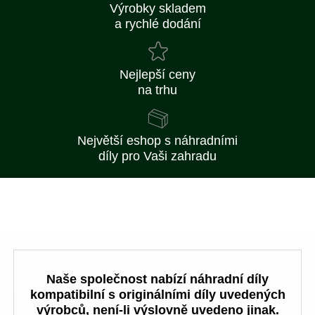
Výrobky skladem
a rychlé dodání
Nejlepší ceny
na trhu
Největší eshop s náhradními
díly pro Vaši zahradu
Naše společnost nabízí náhradní díly
kompatibilní s originálními díly uvedených
výrobců, není-li výslovně uvedeno jinak.