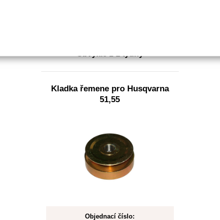
178 Kč bez DPH
Detail
Obvykle 1-2 týdny
Kladka řemene pro Husqvarna
51,55
Objednací číslo: