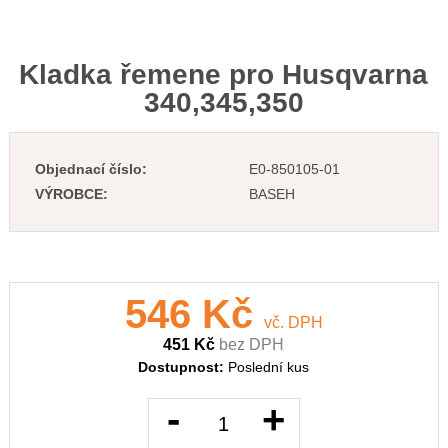
Kladka řemene pro Husqvarna
340,345,350
Objednací číslo:
E0-850105-01
VÝROBCE:
BASEH
546 Kč
vč. DPH
451 Kč
bez DPH
Dostupnost:
Poslední kus
-
+