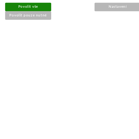
Povolit vše
Nastavení
67 Kč
Povolit pouze nutné
55 Kč bez DPH
Koupit
Skladem
Kladka řemene pro Husqvarna
357,359