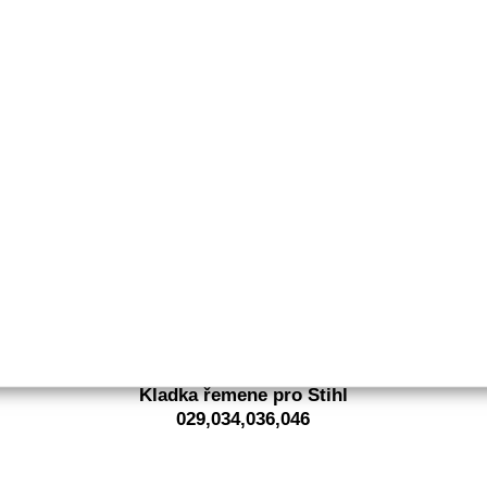
Objednací číslo:
E0-850252-01
Nahrazuje originální číslo:
.325 small
280 Kč
231 Kč bez DPH
Detail
Obvykle 1-2 týdny
Kladka řemene pro Stihl
029,034,036,046