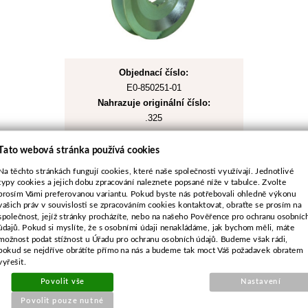
Objednací číslo:
E0-850251-01
Nahrazuje originální číslo:
.325
Tato webová stránka používá cookies
280 Kč
Na těchto stránkách fungují cookies, které naše společnosti využívají. Jednotlivé
231 Kč bez DPH
typy cookies a jejich dobu zpracování naleznete popsané níže v tabulce. Zvolte
prosím Vámi preferovanou variantu. Pokud byste nás potřebovali ohledně výkonu
vašich práv v souvislosti se zpracováním cookies kontaktovat, obraťte se prosím na
Koupit
společnost, jejíž stránky procházíte, nebo na našeho Pověřence pro ochranu osobníc
údajů. Pokud si myslíte, že s osobními údaji nenakládáme, jak bychom měli, máte
možnost podat stížnost u Úřadu pro ochranu osobních údajů. Budeme však rádi,
Skladem
pokud se nejdříve obrátíte přímo na nás a budeme tak moct Váš požadavek obratem
vyřešit.
Povolit vše
Nastavení
Kladka řemene pro Husqvarna
Povolit pouze nutné