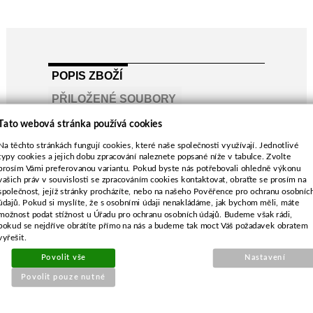
POPIS ZBOŽÍ
PŘILOŽENÉ SOUBORY
Použití pro Stihl 025, MS250, MS251
Tato webová stránka používá cookies
Návod k obsluze najdete ve složce SOUBORY
Na těchto stránkách fungují cookies, které naše společnosti využívají. Jednotlivé
POUZE pro Stihl s řetězkou s prstencem
typy cookies a jejich dobu zpracování naleznete popsané níže v tabulce. Zvolte
prosím Vámi preferovanou variantu. Pokud byste nás potřebovali ohledně výkonu
Montážní video možno shlédnout na adrese:
vašich práv v souvislosti se zpracováním cookies kontaktovat, obraťte se prosím na
https://youtu.be/oMq4Ls8c6hg?
společnost, jejíž stránky procházíte, nebo na našeho Pověřence pro ochranu osobníc
list=RDCMUCvLS4SPOfisWQ2Z6Vg96IZQ
údajů. Pokud si myslíte, že s osobními údaji nenakládáme, jak bychom měli, máte
možnost podat stížnost u Úřadu pro ochranu osobních údajů. Budeme však rádi,
pokud se nejdříve obrátíte přímo na nás a budeme tak moct Váš požadavek obratem
vyřešit.
Povolit vše
Nastavení
Povolit pouze nutné
SOUVISEJÍCÍ PRODUKTY