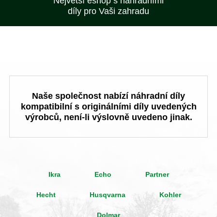
Největší eshop s náhradními
díly pro Vaši zahradu
Naše společnost nabízí náhradní díly
kompatibilní s originálními díly uvedených
výrobců, není-li výslovně uvedeno jinak.
Ikra
Echo
Partner
Hecht
Husqvarna
Kohler
Dolmar