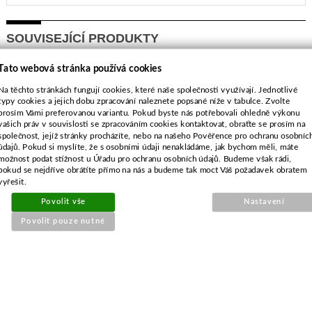
SOUVISEJÍCÍ PRODUKTY
Tato webová stránka používá cookies
Hřídel nože pro Husqvarna
Na těchto stránkách fungují cookies, které naše společnosti využívají. Jednotlivé
CTH (5*)
typy cookies a jejich dobu zpracování naleznete popsané níže v tabulce. Zvolte
prosím Vámi preferovanou variantu. Pokud byste nás potřebovali ohledně výkonu
vašich práv v souvislosti se zpracováním cookies kontaktovat, obraťte se prosím na
společnost, jejíž stránky procházíte, nebo na našeho Pověřence pro ochranu osobníc
údajů. Pokud si myslíte, že s osobními údaji nenakládáme, jak bychom měli, máte
možnost podat stížnost u Úřadu pro ochranu osobních údajů. Budeme však rádi,
pokud se nejdříve obrátíte přímo na nás a budeme tak moct Váš požadavek obratem
vyřešit.
Povolit vše
Nastavení
Povolit pouze nutné
Objednací číslo:
E1-022555-01
Nahrazuje originální číslo:
5321376-46