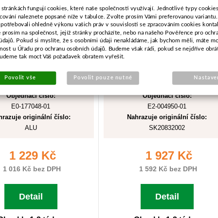
 stránkách fungují cookies, které naše společnosti využívají. Jednotlivé typy cookies 
cování naleznete popsané níže v tabulce. Zvolte prosím Vámi preferovanou variantu
 potřebovali ohledně výkonu vašich práv v souvislosti se zpracováním cookies konta
e prosím na společnost, jejíž stránky procházíte, nebo na našeho Pověřence pro ochr
údajů. Pokud si myslíte, že s osobními údaji nenakládáme, jak bychom měli, máte m
žnost u Úřadu pro ochranu osobních údajů. Budeme však rádi, pokud se nejdříve obrá
budeme tak moct Váš požadavek obratem vyřešit.
Povolit vše
Povolit pouze nutné
Nastave
Objednací číslo:
Objednací číslo:
E0-177048-01
E2-004950-01
razuje originální číslo:
Nahrazuje originální číslo:
ALU
SK20832002
1 229 Kč
1 927 Kč
1 016 Kč bez DPH
1 592 Kč bez DPH
Detail
Detail