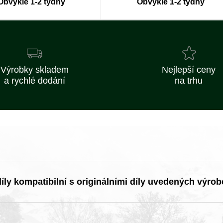
Obvykle 1-2 týdny
Obvykle 1-2 týdny
Výrobky skladem
Nejlepší ceny
a rychlé dodání
na trhu
ly kompatibilní s originálními díly uvedených výrob