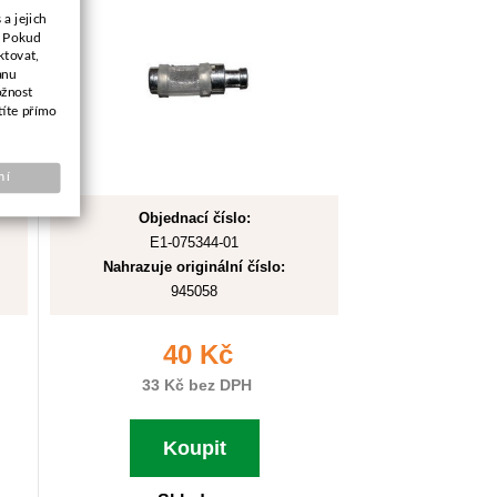
a jejich
. Pokud
ktovat,
anu
ožnost
títe přímo
ní
Objednací číslo:
E1-075344-01
Nahrazuje originální číslo:
945058
40 Kč
33 Kč bez DPH
Koupit