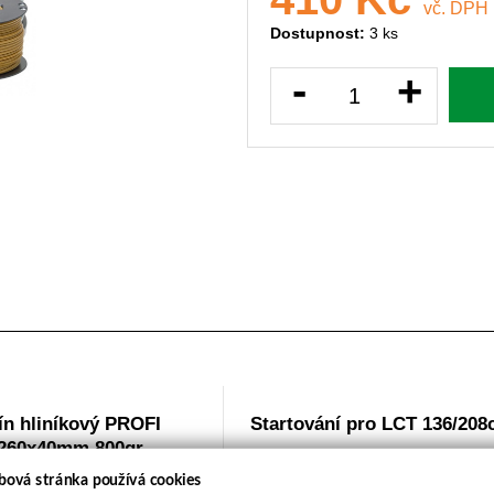
vč. DPH
Dostupnost:
3 ks
-
+
ín hliníkový PROFI
Startování pro LCT 136/208
260x40mm 800gr
bová stránka používá cookies