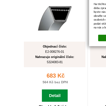
Na těchto
dobu zpra
byste nás
obraťte s
osobních 
podat stí
na nás a 
Objednací číslo:
E2-008276-01
Nahrazuje originální číslo:
Nah
5324083-81
683 Kč
564 Kč bez DPH
Detail