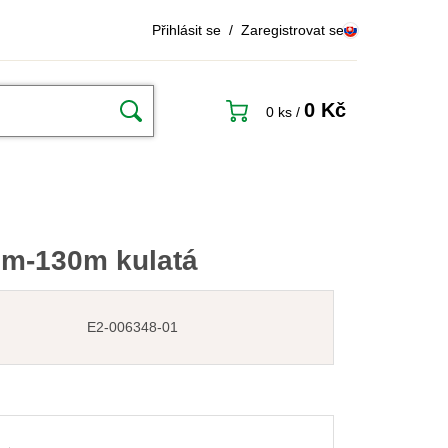
Přihlásit se
/
Zaregistrovat se
0 Kč
0 ks
/
mm-130m kulatá
E2-006348-01