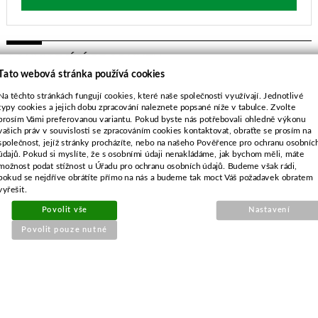
SOUVISEJÍCÍ PRODUKTY
Tato webová stránka používá cookies
Na těchto stránkách fungují cookies, které naše společnosti využívají. Jednotlivé
Tryska karburátoru pro Briggs
typy cookies a jejich dobu zpracování naleznete popsané níže v tabulce. Zvolte
Serie 500E
prosím Vámi preferovanou variantu. Pokud byste nás potřebovali ohledně výkonu
vašich práv v souvislosti se zpracováním cookies kontaktovat, obraťte se prosím na
společnost, jejíž stránky procházíte, nebo na našeho Pověřence pro ochranu osobníc
údajů. Pokud si myslíte, že s osobními údaji nenakládáme, jak bychom měli, máte
možnost podat stížnost u Úřadu pro ochranu osobních údajů. Budeme však rádi,
pokud se nejdříve obrátíte přímo na nás a budeme tak moct Váš požadavek obratem
vyřešit.
Povolit vše
Nastavení
Povolit pouze nutné
Objednací číslo:
E2-003260-01
Nahrazuje originální číslo: