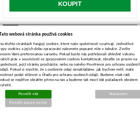
KOUPIT
SOUVISEJÍCÍ PRODUKTY
Tato webová stránka používá cookies
Na těchto stránkách fungují cookies, které naše společnosti využívají. Jednotlivé
typy cookies a jejich dobu zpracování naleznete popsané níže v tabulce. Zvolte
Sada těsnění pro Husqvarna
prosím Vámi preferovanou variantu. Pokud byste nás potřebovali ohledně výkonu
365,371
vašich práv v souvislosti se zpracováním cookies kontaktovat, obraťte se prosím na
společnost, jejíž stránky procházíte, nebo na našeho Pověřence pro ochranu osobníc
údajů. Pokud si myslíte, že s osobními údaji nenakládáme, jak bychom měli, máte
možnost podat stížnost u Úřadu pro ochranu osobních údajů. Budeme však rádi,
pokud se nejdříve obrátíte přímo na nás a budeme tak moct Váš požadavek obratem
vyřešit.
Povolit vše
Nastavení
Povolit pouze nutné
Objednací číslo:
E2-003584-01