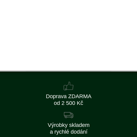
5036156-01
402 Kč
332 Kč bez DPH
Detail
Obvykle 1-2 týdny
Doprava ZDARMA
od 2 500 Kč
Výrobky skladem
a rychlé dodání