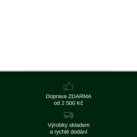
35061501/0, 96500.128, A-60
218 Kč
180 Kč bez DPH
Koupit
Skladem
Doprava ZDARMA
od 2 500 Kč
Výrobky skladem
a rychlé dodání