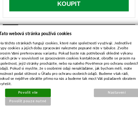
KOUPIT
SOUVISEJÍCÍ PRODUKTY
Tato webová stránka používá cookies
Na těchto stránkách fungují cookies, které naše společnosti využívají. Jednotlivé
typy cookies a jejich dobu zpracování naleznete popsané níže v tabulce. Zvolte
Membránová sada pro ZAMA
prosím Vámi preferovanou variantu. Pokud byste nás potřebovali ohledně výkonu
GND-51
vašich práv v souvislosti se zpracováním cookies kontaktovat, obraťte se prosím na
společnost, jejíž stránky procházíte, nebo na našeho Pověřence pro ochranu osobníc
údajů. Pokud si myslíte, že s osobními údaji nenakládáme, jak bychom měli, máte
možnost podat stížnost u Úřadu pro ochranu osobních údajů. Budeme však rádi,
pokud se nejdříve obrátíte přímo na nás a budeme tak moct Váš požadavek obratem
vyřešit.
Povolit vše
Nastavení
Povolit pouze nutné
Objednací číslo:
E1-029092-01