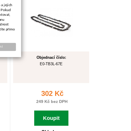
a jejich
. Pokud
ktovat,
anu
ožnost
títe přímo
ní
Objednací číslo:
E0-TB3L-67E
302 Kč
249 Kč bez DPH
Koupit