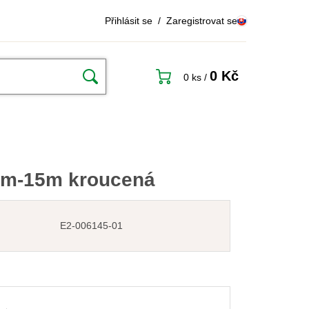
Přihlásit se
/
Zaregistrovat se
0 Kč
0 ks
/
0mm-15m kroucená
E2-006145-01