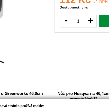
vč. DPH
Dostupnost:
5 ks
-
+
ro Greenworks 46,0cm
Nůž pro Husqvarna 46,4c
pravotočivý/5*
bová stránka používá cookies