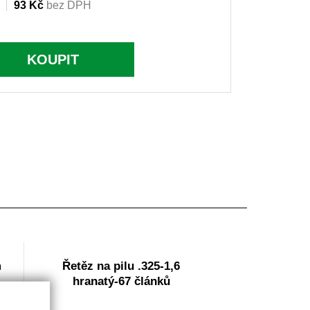
93 Kč
bez DPH
KOUPIT
m
Řetěz na pilu .325-1,6
hranatý-67 článků