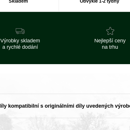
Skladem
Obvykle 1-2 týdny
Výrobky skladem
Nejlepší ceny
a rychlé dodání
na trhu
ly kompatibilní s originálními díly uvedených výrob