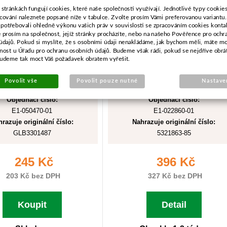
 stránkách fungují cookies, které naše společnosti využívají. Jednotlivé typy cookies 
cování naleznete popsané níže v tabulce. Zvolte prosím Vámi preferovanou variantu
 potřebovali ohledně výkonu vašich práv v souvislosti se zpracováním cookies konta
e prosím na společnost, jejíž stránky procházíte, nebo na našeho Pověřence pro ochr
údajů. Pokud si myslíte, že s osobními údaji nenakládáme, jak bychom měli, máte m
žnost u Úřadu pro ochranu osobních údajů. Budeme však rádi, pokud se nejdříve obrá
budeme tak moct Váš požadavek obratem vyřešit.
Povolit vše
Povolit pouze nutné
Nastave
Objednací číslo:
Objednací číslo:
E1-050470-01
E1-022860-01
razuje originální číslo:
Nahrazuje originální číslo:
GLB3301487
5321863-85
245 Kč
396 Kč
203 Kč bez DPH
327 Kč bez DPH
Koupit
Detail