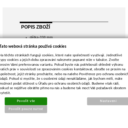
POPIS ZBOŽÍ
délka-330 mm
průměr středu-19,5 mm
Tato webová stránka používá cookies
rozteč-40,0 mm
Na těchto stránkách fungují cookies, které naše společnosti využívají. Jednotlivé
průměr vnějších děr-10,5 mm
typy cookies a jejich dobu zpracování naleznete popsané níže v tabulce. Zvolte
Agroma 1100, 1300
prosím Vámi preferovanou variantu. Pokud byste nás potřebovali ohledně výkonu
vašich práv v souvislosti se zpracováním cookies kontaktovat, obraťte se prosím na
společnost, jejíž stránky procházíte, nebo na našeho Pověřence pro ochranu osobníc
údajů. Pokud si myslíte, že s osobními údaji nenakládáme, jak bychom měli, máte
možnost podat stížnost u Úřadu pro ochranu osobních údajů. Budeme však rádi,
pokud se nejdříve obrátíte přímo na nás a budeme tak moct Váš požadavek obratem
vyřešit.
SOUVISEJÍCÍ PRODUKTY
Povolit vše
Nastavení
Povolit pouze nutné
Vložka karb. pro OleoMac
746,753,755