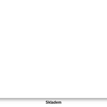
Objednací číslo:
E0-179722-01
Nahrazuje originální číslo:
1135 020 1202
751 Kč
621 Kč bez DPH
Koupit
Skladem