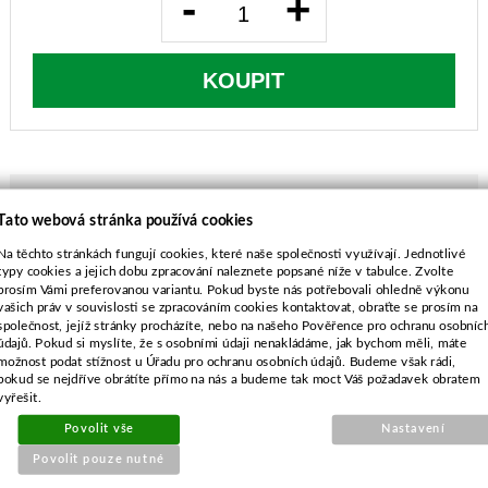
-
+
KOUPIT
Tato webová stránka používá cookies
POPIS ZBOŽÍ
Na těchto stránkách fungují cookies, které naše společnosti využívají. Jednotlivé
typy cookies a jejich dobu zpracování naleznete popsané níže v tabulce. Zvolte
průměr struny 2,0mm
prosím Vámi preferovanou variantu. Pokud byste nás potřebovali ohledně výkonu
vašich práv v souvislosti se zpracováním cookies kontaktovat, obraťte se prosím na
ADLUS Ufomatic, Ufocontrol, Ufotronic,
společnost, jejíž stránky procházíte, nebo na našeho Pověřence pro ochranu osobníc
3545XS, 3545GXS
údajů. Pokud si myslíte, že s osobními údaji nenakládáme, jak bychom měli, máte
BOSCH ART23, ART26, ART26LI, ART30,
možnost podat stížnost u Úřadu pro ochranu osobních údajů. Budeme však rádi,
pokud se nejdříve obrátíte přímo na nás a budeme tak moct Váš požadavek obratem
ART30FA, PRT30, PRT30FA
vyřešit.
GARDENA E-Sense1000, FE-Sense1000
Povolit vše
Nastavení
STIHL E35, E40, FE35, FE40
Povolit pouze nutné