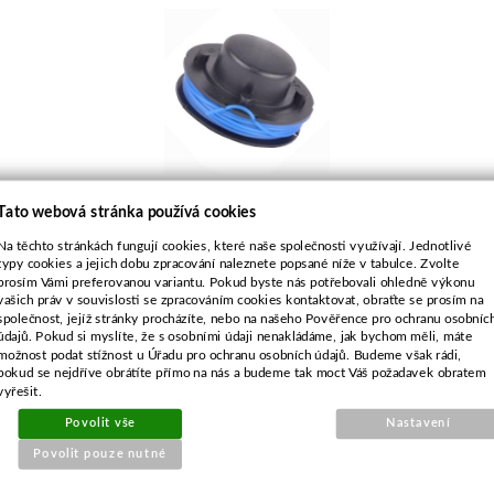
Tato webová stránka používá cookies
Objednací číslo:
Na těchto stránkách fungují cookies, které naše společnosti využívají. Jednotlivé
E2-006410-01
typy cookies a jejich dobu zpracování naleznete popsané níže v tabulce. Zvolte
Nahrazuje originální číslo:
prosím Vámi preferovanou variantu. Pokud byste nás potřebovali ohledně výkonu
405.399, 1911-9004-01
vašich práv v souvislosti se zpracováním cookies kontaktovat, obraťte se prosím na
společnost, jejíž stránky procházíte, nebo na našeho Pověřence pro ochranu osobníc
údajů. Pokud si myslíte, že s osobními údaji nenakládáme, jak bychom měli, máte
109 Kč
možnost podat stížnost u Úřadu pro ochranu osobních údajů. Budeme však rádi,
pokud se nejdříve obrátíte přímo na nás a budeme tak moct Váš požadavek obratem
90 Kč bez DPH
vyřešit.
Povolit vše
Nastavení
Koupit
Povolit pouze nutné