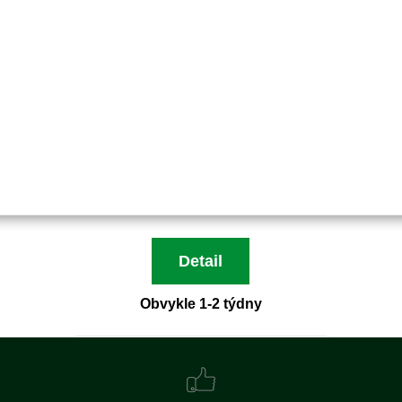
Objednací číslo:
BDR550-2001
0 Kč
0 Kč bez DPH
Detail
Obvykle 1-2 týdny