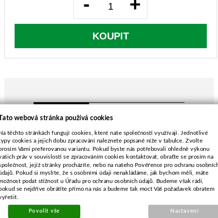
-
+
KOUPIT
POPIS ZBOŽÍ
Tato webová stránka používá cookies
průměr struny 1,3mm
Na těchto stránkách fungují cookies, které naše společnosti využívají. Jednotlivé
AL-KO GT450
typy cookies a jejich dobu zpracování naleznete popsané níže v tabulce. Zvolte
prosím Vámi preferovanou variantu. Pokud byste nás potřebovali ohledně výkonu
FLYMO 500, 700
vašich práv v souvislosti se zpracováním cookies kontaktovat, obraťte se prosím na
IKRA RT4003DV-Swingline, RT500, RT200DV
společnost, jejíž stránky procházíte, nebo na našeho Pověřence pro ochranu osobníc
IKRA RT4003DV, RT4005DV, RT4006DV,
údajů. Pokud si myslíte, že s osobními údaji nenakládáme, jak bychom měli, máte
možnost podat stížnost u Úřadu pro ochranu osobních údajů. Budeme však rádi,
TWINCUT
pokud se nejdříve obrátíte přímo na nás a budeme tak moct Váš požadavek obratem
IKRA RT4803DV, RT4908DV, RT8503DV,
vyřešit.
RT9008DV
Povolit vše
Nastavení
IKRA RT9108DV