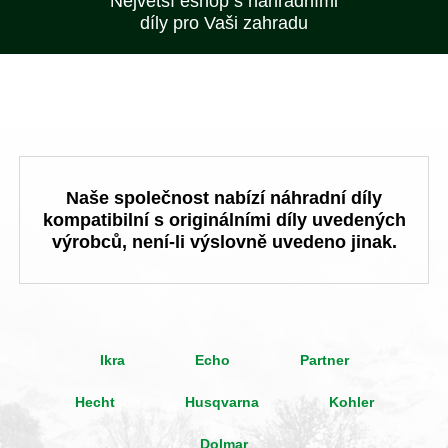
Největší eshop s náhradními
díly pro Vaši zahradu
Naše společnost nabízí náhradní díly
kompatibilní s originálními díly uvedených
výrobců, není-li výslovně uvedeno jinak.
Ikra
Echo
Partner
Hecht
Husqvarna
Kohler
Dolmar