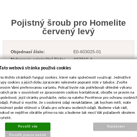
Pojistný šroub pro Homelite
červený levý
Objednací číslo:
E0-603025-01
Nahrazuje originální číslo:
A97910-A
TYP DÍLU:
kompatibilní s originálem
Tato webová stránka používá cookies
Na těchto stránkách fungují cookies, které naše společnosti využívají. Jednotlivé
typy cookies a jejich dobu zpracování naleznete popsané níže v tabulce. Zvolte
prosím Vámi preferovanou variantu. Pokud byste nás potřebovali ohledně výkonu
vašich práv v souvislosti se zpracováním cookies kontaktovat, obraťte se prosím na
společnost, jejíž stránky procházíte, nebo na našeho Pověřence pro ochranu osobníc
34 Kč
údajů. Pokud si myslíte, že s osobními údaji nenakládáme, jak bychom měli, máte
vč. DPH
možnost podat stížnost u Úřadu pro ochranu osobních údajů. Budeme však rádi,
28 Kč
bez DPH
pokud se nejdříve obrátíte přímo na nás a budeme tak moct Váš požadavek obratem
vyřešit.
Dostupnost:
Více než 10 kusů
Povolit vše
Nastavení
-
+
Povolit pouze nutné