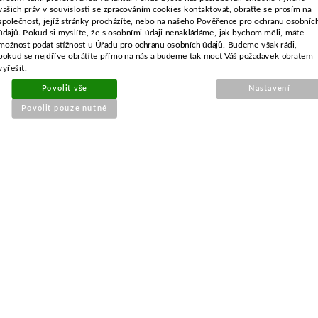
vašich práv v souvislosti se zpracováním cookies kontaktovat, obraťte se prosím na
společnost, jejíž stránky procházíte, nebo na našeho Pověřence pro ochranu osobníc
údajů. Pokud si myslíte, že s osobními údaji nenakládáme, jak bychom měli, máte
možnost podat stížnost u Úřadu pro ochranu osobních údajů. Budeme však rádi,
pokud se nejdříve obrátíte přímo na nás a budeme tak moct Váš požadavek obratem
vyřešit.
Povolit vše
Nastavení
Povolit pouze nutné
Objednací číslo:
E0-430078-01
Nahrazuje originální číslo:
15410-MCJ-000, 15400-PFB-001
207 Kč
171 Kč bez DPH
Koupit