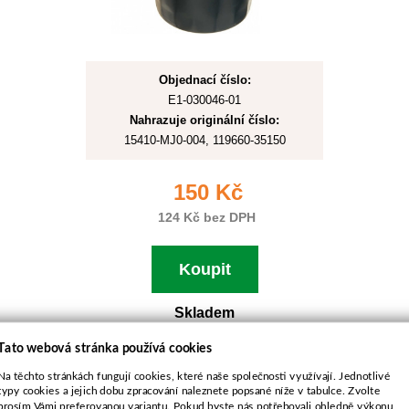
Objednací číslo:
E1-030046-01
Nahrazuje originální číslo:
15410-MJ0-004, 119660-35150
150 Kč
124 Kč bez DPH
Koupit
Skladem
Tato webová stránka používá cookies
Filtr olejový pro Honda
Na těchto stránkách fungují cookies, které naše společnosti využívají. Jednotlivé
typy cookies a jejich dobu zpracování naleznete popsané níže v tabulce. Zvolte
GXV520,GXV530
prosím Vámi preferovanou variantu. Pokud byste nás potřebovali ohledně výkonu